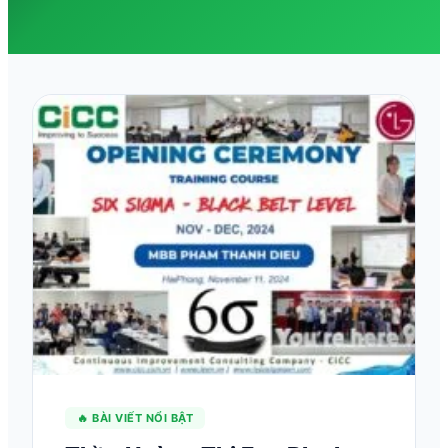
🔥 BÀI VIẾT NỔI BẬT