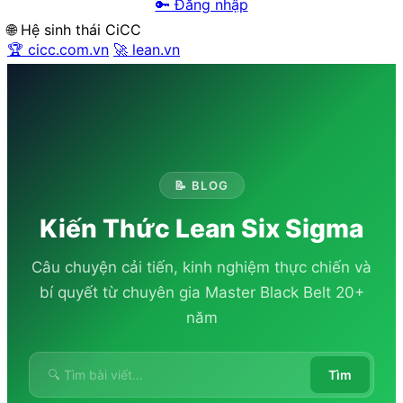
🔑 Đăng nhập
🌐 Hệ sinh thái CiCC
🏆 cicc.com.vn
🚀 lean.vn
📝 BLOG
Kiến Thức Lean Six Sigma
Câu chuyện cải tiến, kinh nghiệm thực chiến và
bí quyết từ chuyên gia Master Black Belt 20+
năm
Tìm