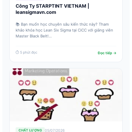
Công Ty STARPTINT VIETNAM |
leansigmavn.com
📚 Bạn muốn học chuyên sâu kiến thức này? Tham
khảo khóa học Lean Six Sigma tại CiCC với giảng viên
Master Black Belt!…
⏱ 5 phút đọc
Đọc tiếp →
05/07/2026
CHẤT LƯỢNG