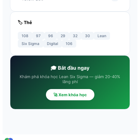
🏷️ Thẻ
108
97
96
29
32
30
Lean
Six Sigma
Digital
106
🎓 Bắt đầu ngay
Khám phá khóa học Lean Six Sigma — giảm 20-40%
lãng phí
🚀 Xem khóa học