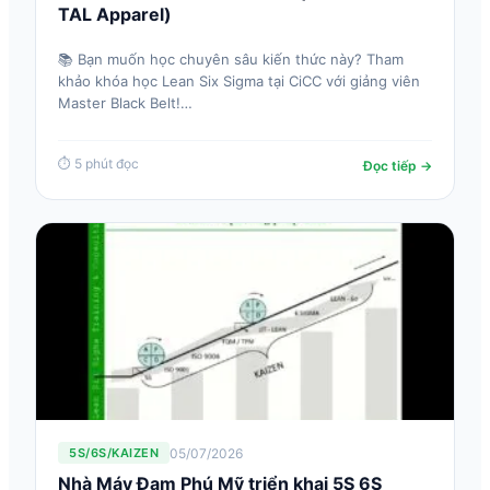
TAL Apparel)
📚 Bạn muốn học chuyên sâu kiến thức này? Tham
khảo khóa học Lean Six Sigma tại CiCC với giảng viên
Master Black Belt!…
⏱ 5 phút đọc
Đọc tiếp →
05/07/2026
5S/6S/KAIZEN
Nhà Máy Đạm Phú Mỹ triển khai 5S 6S