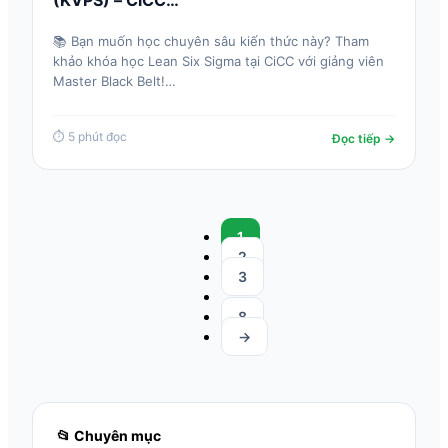
(KVPS) – CiCC…
📚 Bạn muốn học chuyên sâu kiến thức này? Tham
khảo khóa học Lean Six Sigma tại CiCC với giảng viên
Master Black Belt!…
⏱ 5 phút đọc
Đọc tiếp →
1
2
3
…
8
→
📂 Chuyên mục