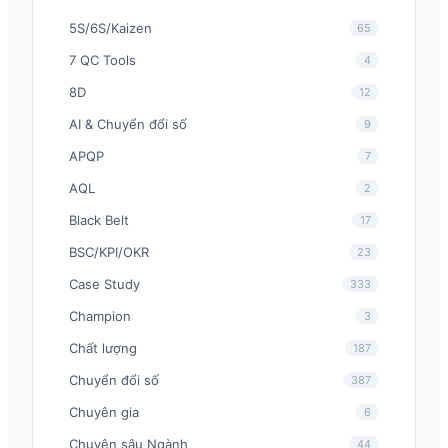
5S/6S/Kaizen
65
7 QC Tools
4
8D
12
AI & Chuyển đổi số
9
APQP
7
AQL
2
Black Belt
17
BSC/KPI/OKR
23
Case Study
333
Champion
3
Chất lượng
187
Chuyển đổi số
387
Chuyên gia
6
Chuyên sâu Ngành
44