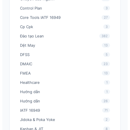
Control Plan
3
Core Tools IATF 16949
27
Cp Cpk
3
Đào tạo Lean
382
Dệt May
13
DFSS
5
DMAIC
23
FMEA
13
Healthcare
1
Hướng dẫn
1
Hướng dẫn
26
IATF 16949
71
Jidoka & Poka Yoke
2
Kanban & JIT
8