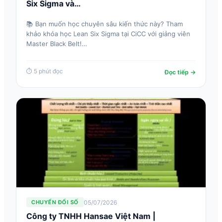
Six Sigma và…
📚 Bạn muốn học chuyên sâu kiến thức này? Tham
khảo khóa học Lean Six Sigma tại CiCC với giảng viên
Master Black Belt!…
⏱ 5 phút đọc
Đọc tiếp →
05/07/2026
CHUYỂN ĐỔI SỐ
Công ty TNHH Hansae Việt Nam |