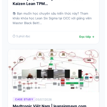
Kaizen Lean TPM…
📚 Bạn muốn học chuyên sâu kiến thức này? Tham
khảo khóa học Lean Six Sigma tại CiCC với giảng viên
Master Black Belt!…
⏱ 5 phút đọc
Đọc tiếp →
05/07/2026
CASE STUDY
Medtronic Việt Nam | leansigmavn.com