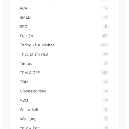
RCA
5
SMED
2
SPC
9
Sự kiện
87
Thống kê & Minitab
127
Thực phẩm F&B
13
Tin tức
0
TPM & OEE
48
TQM
5
Uncategorized
0
VSM
3
White Belt
2
Xây dựng
7
Yellow Belt
9