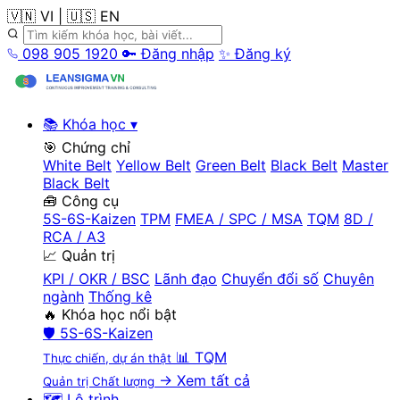
🇻🇳 VI
|
🇺🇸 EN
098 905 1920
🔑 Đăng nhập
✨ Đăng ký
📚 Khóa học
▾
🎯 Chứng chỉ
White Belt
Yellow Belt
Green Belt
Black Belt
Master
Black Belt
🧰 Công cụ
5S-6S-Kaizen
TPM
FMEA / SPC / MSA
TQM
8D /
RCA / A3
📈 Quản trị
KPI / OKR / BSC
Lãnh đạo
Chuyển đổi số
Chuyên
ngành
Thống kê
🔥 Khóa học nổi bật
🛡️
5S-6S-Kaizen
📊
TQM
Thực chiến, dự án thật
→ Xem tất cả
Quản trị Chất lượng
🗺️ Lộ trình