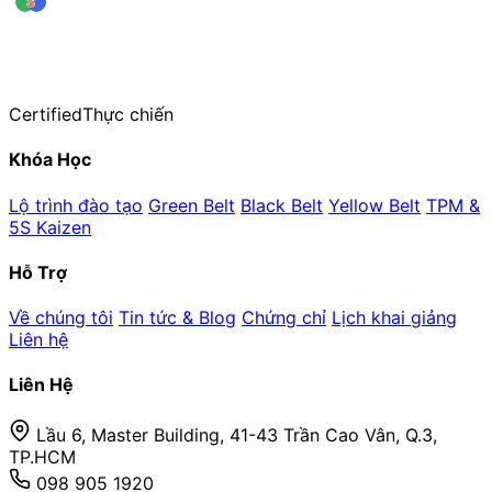
leansigmavn
Trung tâm Đào tạo & Huấn luyện Lean Six Sigma — thuộc CiCC
Hơn 20 năm kinh nghiệm đào tạo thực chiến
Certified
Thực chiến
Khóa Học
Lộ trình đào tạo
Green Belt
Black Belt
Yellow Belt
TPM &
5S Kaizen
Hỗ Trợ
Về chúng tôi
Tin tức & Blog
Chứng chỉ
Lịch khai giảng
Liên hệ
Liên Hệ
Lầu 6, Master Building, 41-43 Trần Cao Vân, Q.3,
TP.HCM
098 905 1920