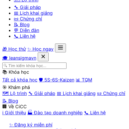
🔧 Giải pháp
📅 Lịch khai giảng
📜 Chứng chỉ
📝 Blog
💬 Diễn đàn
📞 Liên hệ
🎁 Học thử
✨ Học ngay
🎓 leansigmavn
📚 Khóa học
Tất cả khóa học
🛡️ 5S-6S-Kaizen
📊 TQM
🎯 Khám phá
🗺️ Lộ trình
🔧 Giải pháp
📅 Lịch khai giảng
📜 Chứng chỉ
📝 Blog
🏢 Về CiCC
ℹ️ Giới thiệu
🏭 Đào tạo doanh nghiệp
📞 Liên hệ
✨ Đăng ký miễn phí