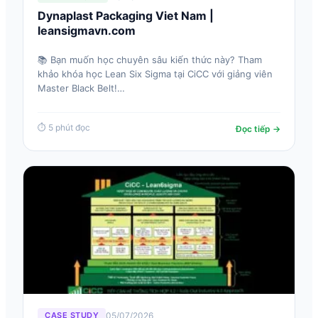
Dynaplast Packaging Viet Nam |
leansigmavn.com
📚 Bạn muốn học chuyên sâu kiến thức này? Tham
khảo khóa học Lean Six Sigma tại CiCC với giảng viên
Master Black Belt!…
⏱ 5 phút đọc
Đọc tiếp →
05/07/2026
CASE STUDY