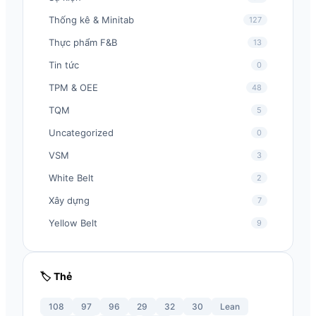
Thống kê & Minitab
127
Thực phẩm F&B
13
Tin tức
0
TPM & OEE
48
TQM
5
Uncategorized
0
VSM
3
White Belt
2
Xây dựng
7
Yellow Belt
9
🏷️ Thẻ
108
97
96
29
32
30
Lean