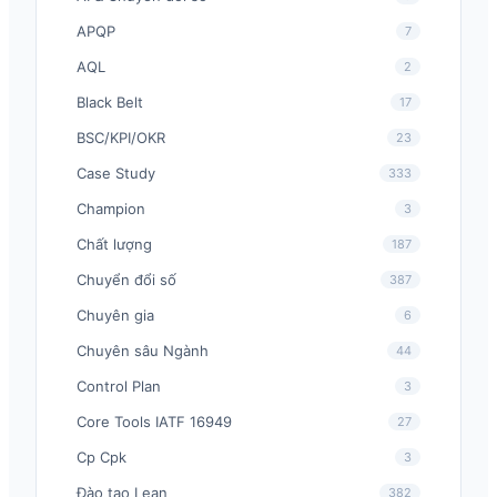
APQP
7
AQL
2
Black Belt
17
BSC/KPI/OKR
23
Case Study
333
Champion
3
Chất lượng
187
Chuyển đổi số
387
Chuyên gia
6
Chuyên sâu Ngành
44
Control Plan
3
Core Tools IATF 16949
27
Cp Cpk
3
Đào tạo Lean
382