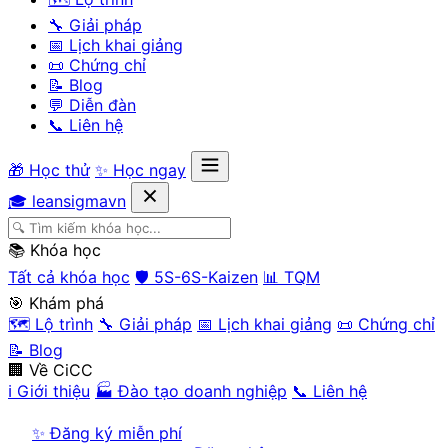
🔧 Giải pháp
📅 Lịch khai giảng
📜 Chứng chỉ
📝 Blog
💬 Diễn đàn
📞 Liên hệ
🎁 Học thử
✨ Học ngay
🎓 leansigmavn
📚 Khóa học
Tất cả khóa học
🛡️ 5S-6S-Kaizen
📊 TQM
🎯 Khám phá
🗺️ Lộ trình
🔧 Giải pháp
📅 Lịch khai giảng
📜 Chứng chỉ
📝 Blog
🏢 Về CiCC
ℹ️ Giới thiệu
🏭 Đào tạo doanh nghiệp
📞 Liên hệ
✨ Đăng ký miễn phí