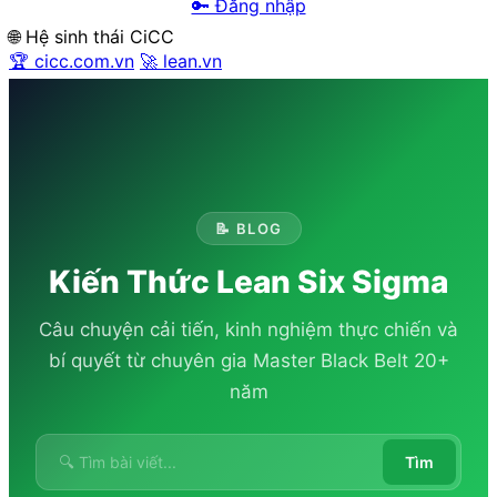
🔑 Đăng nhập
🌐 Hệ sinh thái CiCC
🏆 cicc.com.vn
🚀 lean.vn
📝 BLOG
Kiến Thức Lean Six Sigma
Câu chuyện cải tiến, kinh nghiệm thực chiến và
bí quyết từ chuyên gia Master Black Belt 20+
năm
Tìm