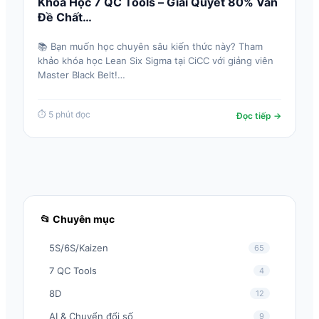
Khóa Học 7 QC Tools – Giải Quyết 80% Vấn
Đề Chất…
📚 Bạn muốn học chuyên sâu kiến thức này? Tham
khảo khóa học Lean Six Sigma tại CiCC với giảng viên
Master Black Belt!…
⏱ 5 phút đọc
Đọc tiếp →
📂 Chuyên mục
5S/6S/Kaizen
65
7 QC Tools
4
8D
12
AI & Chuyển đổi số
9