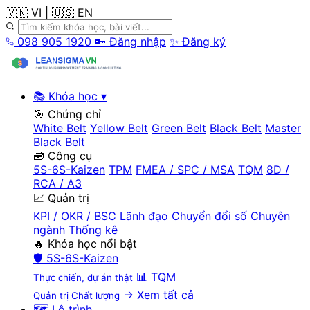
🇻🇳 VI
|
🇺🇸 EN
098 905 1920
🔑 Đăng nhập
✨ Đăng ký
📚 Khóa học
▾
🎯 Chứng chỉ
White Belt
Yellow Belt
Green Belt
Black Belt
Master
Black Belt
🧰 Công cụ
5S-6S-Kaizen
TPM
FMEA / SPC / MSA
TQM
8D /
RCA / A3
📈 Quản trị
KPI / OKR / BSC
Lãnh đạo
Chuyển đổi số
Chuyên
ngành
Thống kê
🔥 Khóa học nổi bật
🛡️
5S-6S-Kaizen
📊
TQM
Thực chiến, dự án thật
→ Xem tất cả
Quản trị Chất lượng
🗺️ Lộ trình