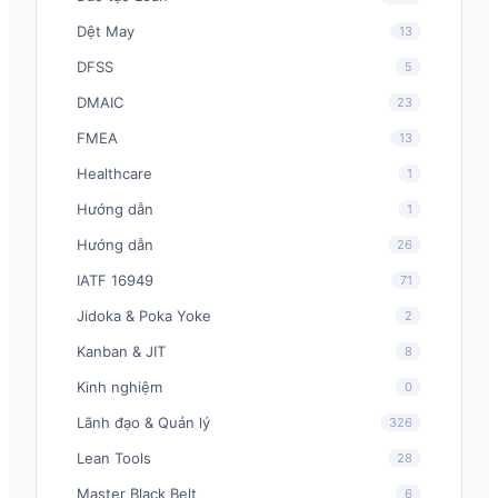
Dệt May
13
DFSS
5
DMAIC
23
FMEA
13
Healthcare
1
Hướng dẫn
1
Hướng dẫn
26
IATF 16949
71
Jidoka & Poka Yoke
2
Kanban & JIT
8
Kinh nghiệm
0
Lãnh đạo & Quản lý
326
Lean Tools
28
Master Black Belt
6