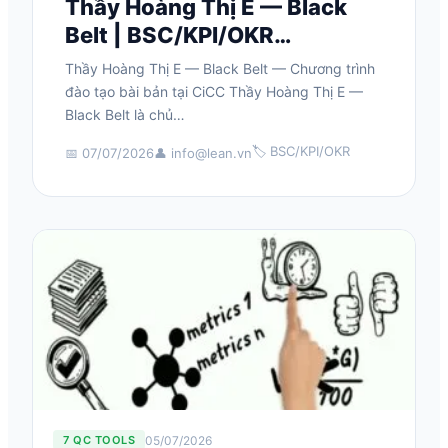
Thầy Hoàng Thị E — Black
Belt | BSC/KPI/OKR…
Thầy Hoàng Thị E — Black Belt — Chương trình
đào tạo bài bản tại CiCC Thầy Hoàng Thị E —
Black Belt là chủ…
🏷️ BSC/KPI/OKR
📅 07/07/2026
👤 info@lean.vn
05/07/2026
7 QC TOOLS