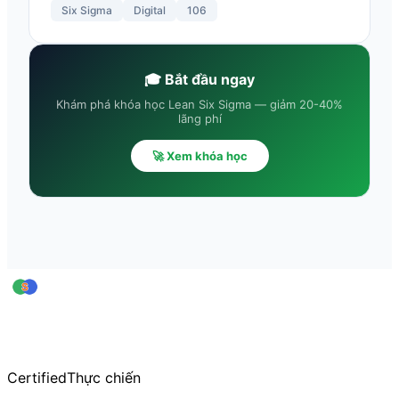
Six Sigma
Digital
106
🎓 Bắt đầu ngay
Khám phá khóa học Lean Six Sigma — giảm 20-40%
lãng phí
🚀 Xem khóa học
leansigmavn
Trung tâm Đào tạo & Huấn luyện Lean Six Sigma — thuộc CiCC
Hơn 20 năm kinh nghiệm đào tạo thực chiến
Certified
Thực chiến