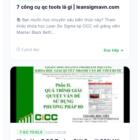
7 công cụ qc tools là gì | leansigmavn.com
📚 Bạn muốn học chuyên sâu kiến thức này? Tham
khảo khóa học Lean Six Sigma tại CiCC với giảng viên
Master Black Belt!…
⏱ 5 phút đọc
Đọc tiếp →
05/07/2026
7 QC TOOLS