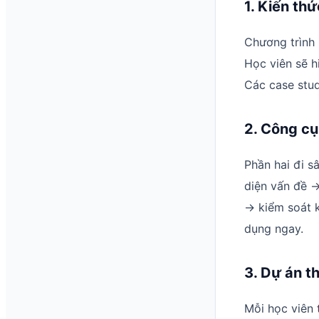
1. Kiến th
Chương trình b
Học viên sẽ hi
Các case stud
2. Công cụ
Phần hai đi s
diện vấn đề →
→ kiểm soát k
dụng ngay.
3. Dự án t
Mỗi học viên 