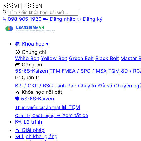
🇻🇳 VI
|
🇺🇸 EN
098 905 1920
🔑 Đăng nhập
✨ Đăng ký
📚 Khóa học
▾
🎯 Chứng chỉ
White Belt
Yellow Belt
Green Belt
Black Belt
Master B
🧰 Công cụ
5S-6S-Kaizen
TPM
FMEA / SPC / MSA
TQM
8D / RC
📈 Quản trị
KPI / OKR / BSC
Lãnh đạo
Chuyển đổi số
Chuyên ng
🔥 Khóa học nổi bật
🛡️
5S-6S-Kaizen
📊
TQM
Thực chiến, dự án thật
→ Xem tất cả
Quản trị Chất lượng
🗺️ Lộ trình
🔧 Giải pháp
📅 Lịch khai giảng