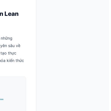
ến Lean
g những
uyên sâu về
 tạo thực
hóa kiến thức
à…