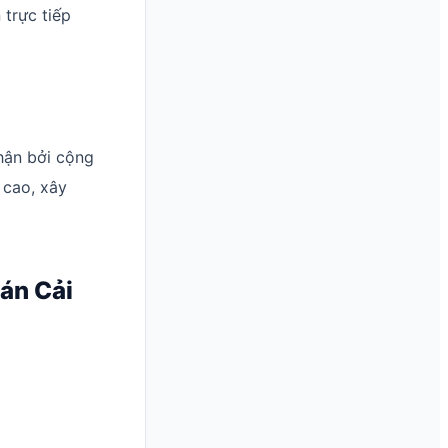
trực tiếp
hận bởi cộng
 cao, xây
 án Cải