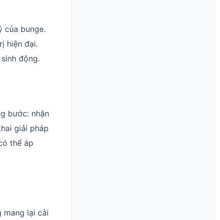
lý của bunge.
ị hiện đại.
 sinh động.
ng bước: nhận
hai giải pháp
có thể áp
 mang lại cải