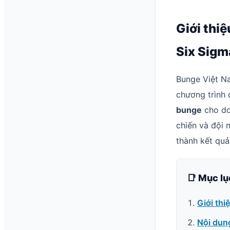
Giới thiệ
Six Sigm
Bunge Việt N
chương trình 
bunge
cho do
chiến và đội 
thành kết quả
📑 Mục lụ
Giới thi
Nội dun