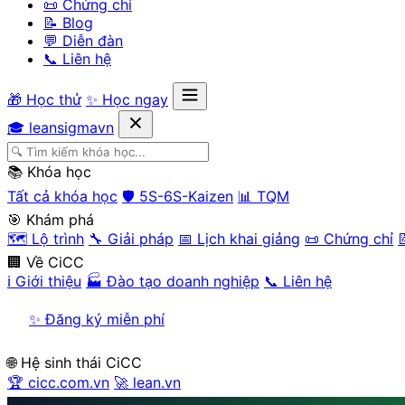
📜 Chứng chỉ
📝 Blog
💬 Diễn đàn
📞 Liên hệ
🎁 Học thử
✨ Học ngay
🎓 leansigmavn
📚 Khóa học
Tất cả khóa học
🛡️ 5S-6S-Kaizen
📊 TQM
🎯 Khám phá
🗺️ Lộ trình
🔧 Giải pháp
📅 Lịch khai giảng
📜 Chứng chỉ

🏢 Về CiCC
ℹ️ Giới thiệu
🏭 Đào tạo doanh nghiệp
📞 Liên hệ
✨ Đăng ký miễn phí
🌐 Hệ sinh thái CiCC
🏆 cicc.com.vn
🚀 lean.vn