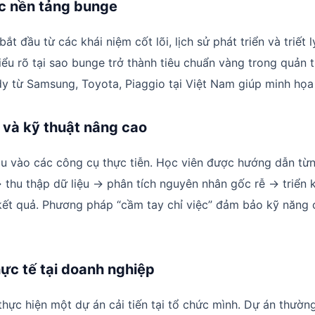
ức nền tảng bunge
ắt đầu từ các khái niệm cốt lõi, lịch sử phát triển và triết 
ểu rõ tại sao bunge trở thành tiêu chuẩn vàng trong quản tr
y từ Samsung, Toyota, Piaggio tại Việt Nam giúp minh họa
 và kỹ thuật nâng cao
âu vào các công cụ thực tiễn. Học viên được hướng dẫn từ
 thu thập dữ liệu → phân tích nguyên nhân gốc rễ → triển k
ết quả. Phương pháp “cầm tay chỉ việc” đảm bảo kỹ năng 
hực tế tại doanh nghiệp
thực hiện một dự án cải tiến tại tổ chức mình. Dự án thường