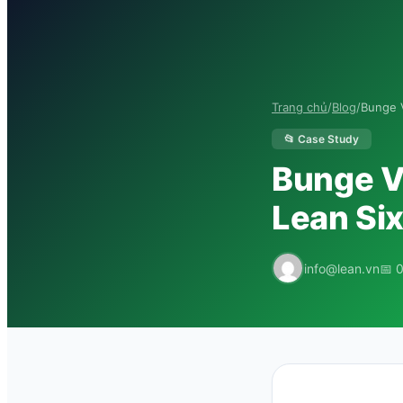
Trang chủ
/
Blog
/
Bunge V
📂 Case Study
Bunge Vi
Lean Si
info@lean.vn
📅 