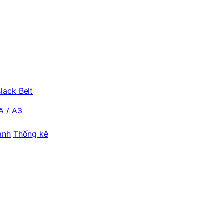
lack Belt
A / A3
ành
Thống kê