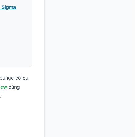
x Sigma
bunge có xu
iew
cũng
.