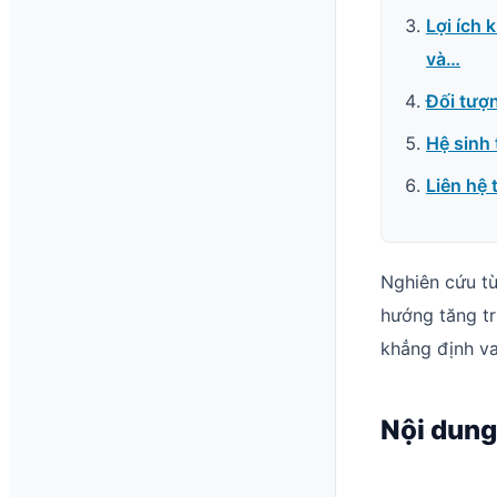
Lợi ích 
và…
Đối tượ
Hệ sinh 
Liên hệ 
Nghiên cứu t
hướng tăng t
khẳng định va
Nội dung