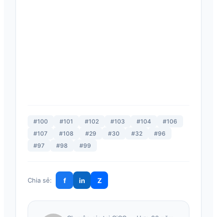
#100
#101
#102
#103
#104
#106
#107
#108
#29
#30
#32
#96
#97
#98
#99
f
in
Z
Chia sẻ: