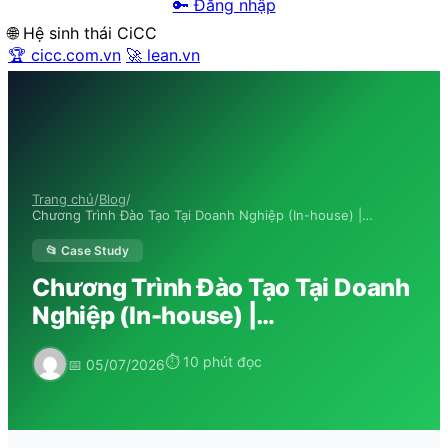
🔑 Đăng nhập
🌐 Hệ sinh thái CiCC
🏆 cicc.com.vn
🚀 lean.vn
Trang chủ
/
Blog
/
Chương Trình Đào Tạo Tại Doanh Nghiệp (In-house) |…
📂 Case Study
Chương Trình Đào Tạo Tại Doanh
Nghiệp (In-house) |…
⏱ 10 phút đọc
📅 05/07/2026