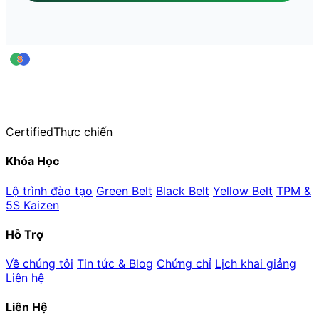
leansigmavn
Trung tâm Đào tạo & Huấn luyện Lean Six Sigma — thuộc CiCC
Hơn 20 năm kinh nghiệm đào tạo thực chiến
Certified
Thực chiến
Khóa Học
Lộ trình đào tạo
Green Belt
Black Belt
Yellow Belt
TPM &
5S Kaizen
Hỗ Trợ
Về chúng tôi
Tin tức & Blog
Chứng chỉ
Lịch khai giảng
Liên hệ
Liên Hệ