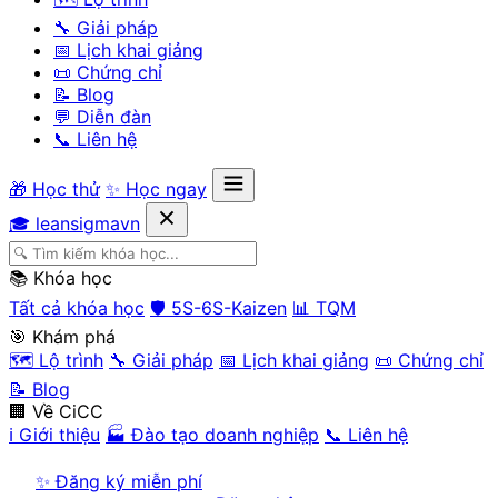
🔧 Giải pháp
📅 Lịch khai giảng
📜 Chứng chỉ
📝 Blog
💬 Diễn đàn
📞 Liên hệ
🎁 Học thử
✨ Học ngay
🎓 leansigmavn
📚 Khóa học
Tất cả khóa học
🛡️ 5S-6S-Kaizen
📊 TQM
🎯 Khám phá
🗺️ Lộ trình
🔧 Giải pháp
📅 Lịch khai giảng
📜 Chứng chỉ
📝 Blog
🏢 Về CiCC
ℹ️ Giới thiệu
🏭 Đào tạo doanh nghiệp
📞 Liên hệ
✨ Đăng ký miễn phí