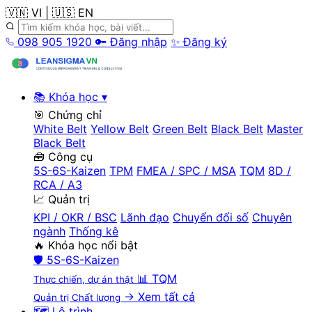
🇻🇳 VI
|
🇺🇸 EN
098 905 1920
🔑 Đăng nhập
✨ Đăng ký
📚 Khóa học
▾
🎯 Chứng chỉ
White Belt
Yellow Belt
Green Belt
Black Belt
Master
Black Belt
🧰 Công cụ
5S-6S-Kaizen
TPM
FMEA / SPC / MSA
TQM
8D /
RCA / A3
📈 Quản trị
KPI / OKR / BSC
Lãnh đạo
Chuyển đổi số
Chuyên
ngành
Thống kê
🔥 Khóa học nổi bật
🛡️
5S-6S-Kaizen
📊
TQM
Thực chiến, dự án thật
→ Xem tất cả
Quản trị Chất lượng
🗺️ Lộ trình