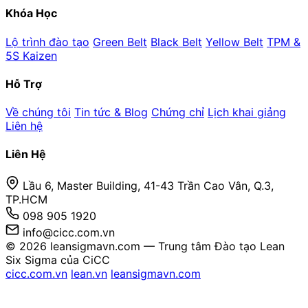
Khóa Học
Lộ trình đào tạo
Green Belt
Black Belt
Yellow Belt
TPM &
5S Kaizen
Hỗ Trợ
Về chúng tôi
Tin tức & Blog
Chứng chỉ
Lịch khai giảng
Liên hệ
Liên Hệ
Lầu 6, Master Building, 41-43 Trần Cao Vân, Q.3,
TP.HCM
098 905 1920
info@cicc.com.vn
© 2026 leansigmavn.com — Trung tâm Đào tạo Lean
Six Sigma của CiCC
cicc.com.vn
lean.vn
leansigmavn.com