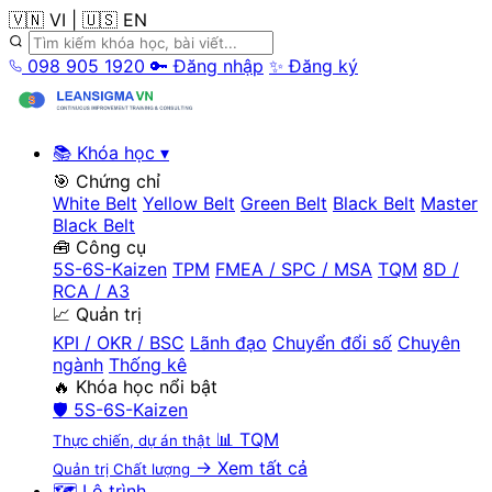
🇻🇳 VI
|
🇺🇸 EN
098 905 1920
🔑 Đăng nhập
✨ Đăng ký
📚 Khóa học
▾
🎯 Chứng chỉ
White Belt
Yellow Belt
Green Belt
Black Belt
Master
Black Belt
🧰 Công cụ
5S-6S-Kaizen
TPM
FMEA / SPC / MSA
TQM
8D /
RCA / A3
📈 Quản trị
KPI / OKR / BSC
Lãnh đạo
Chuyển đổi số
Chuyên
ngành
Thống kê
🔥 Khóa học nổi bật
🛡️
5S-6S-Kaizen
📊
TQM
Thực chiến, dự án thật
→ Xem tất cả
Quản trị Chất lượng
🗺️ Lộ trình