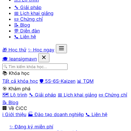
🔧 Giải pháp
📅 Lịch khai giảng
📜 Chứng chỉ
📝 Blog
💬 Diễn đàn
📞 Liên hệ
🎁 Học thử
✨ Học ngay
🎓 leansigmavn
📚 Khóa học
Tất cả khóa học
🛡️ 5S-6S-Kaizen
📊 TQM
🎯 Khám phá
🗺️ Lộ trình
🔧 Giải pháp
📅 Lịch khai giảng
📜 Chứng chỉ
📝 Blog
🏢 Về CiCC
ℹ️ Giới thiệu
🏭 Đào tạo doanh nghiệp
📞 Liên hệ
✨ Đăng ký miễn phí