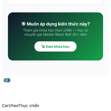
🎯 Muốn áp dụng kiến thức này?
Tham gia khóa học thực chiến — học từ
chuyên gia Master Black Belt 20+ năm
🚀 Xem khóa học
leansigmavn
Trung tâm Đào tạo & Huấn luyện Lean Six Sigma — thuộc CiCC
Hơn 20 năm kinh nghiệm đào tạo thực chiến
Certified
Thực chiến