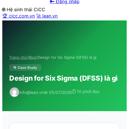
🔑 Đăng nhập
🌐 Hệ sinh thái CiCC
🏆 cicc.com.vn
🚀 lean.vn
Trang chủ
/
Blog
/
Design for Six Sigma (DFSS) là gì
📂 Case Study
Design for Six Sigma (DFSS) là gì
⏱ 10 phút đọc
info@lean.vn
📅 05/07/2026