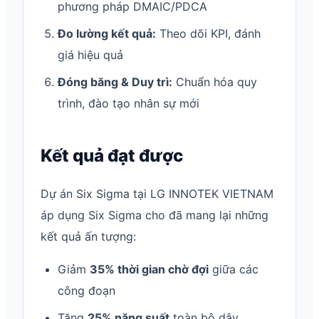
phương pháp DMAIC/PDCA
Đo lường kết quả:
Theo dõi KPI, đánh
giá hiệu quả
Đóng băng & Duy trì:
Chuẩn hóa quy
trình, đào tạo nhân sự mới
Kết quả đạt được
Dự án Six Sigma tại LG INNOTEK VIETNAM
áp dụng Six Sigma cho đã mang lại những
kết quả ấn tượng:
Giảm
35% thời gian chờ đợi
giữa các
công đoạn
Tăng
25% năng suất
toàn bộ dây