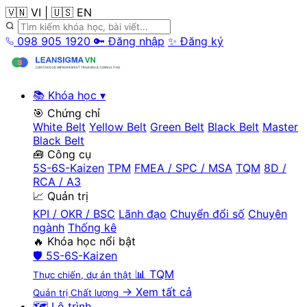
🇻🇳 VI
|
🇺🇸 EN
098 905 1920
🔑 Đăng nhập
✨ Đăng ký
📚 Khóa học
▾
🎯 Chứng chỉ
White Belt
Yellow Belt
Green Belt
Black Belt
Master
Black Belt
🧰 Công cụ
5S-6S-Kaizen
TPM
FMEA / SPC / MSA
TQM
8D /
RCA / A3
📈 Quản trị
KPI / OKR / BSC
Lãnh đạo
Chuyển đổi số
Chuyên
ngành
Thống kê
🔥 Khóa học nổi bật
🛡️
5S-6S-Kaizen
📊
TQM
Thực chiến, dự án thật
→ Xem tất cả
Quản trị Chất lượng
🗺️ Lộ trình