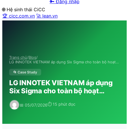
🔑 Đăng nhập
🌐 Hệ sinh thái CiCC
🏆 cicc.com.vn
🚀 lean.vn
Trang chủ
/
Blog
/
LG INNOTEK VIETNAM áp dụng Six Sigma cho toàn bộ hoạt…
📂 Case Study
LG INNOTEK VIETNAM áp dụng
Six Sigma cho toàn bộ hoạt…
⏱ 15 phút đọc
📅 05/07/2026