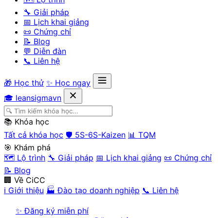
🔧 Giải pháp
📅 Lịch khai giảng
📜 Chứng chỉ
📝 Blog
💬 Diễn đàn
📞 Liên hệ
🎁 Học thử
✨ Học ngay
🎓 leansigmavn
📚 Khóa học
Tất cả khóa học
🛡️ 5S-6S-Kaizen
📊 TQM
🎯 Khám phá
🗺️ Lộ trình
🔧 Giải pháp
📅 Lịch khai giảng
📜 Chứng chỉ
📝 Blog
🏢 Về CiCC
ℹ️ Giới thiệu
🏭 Đào tạo doanh nghiệp
📞 Liên hệ
✨ Đăng ký miễn phí