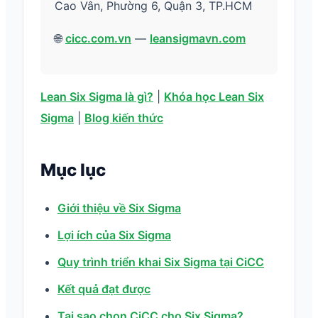
Cao Vân, Phường 6, Quận 3, TP.HCM
🌐
cicc.com.vn
—
leansigmavn.com
Lean Six Sigma là gì?
|
Khóa học Lean Six
Sigma
|
Blog kiến thức
Mục lục
Giới thiệu về Six Sigma
Lợi ích của Six Sigma
Quy trình triển khai Six Sigma tại CiCC
Kết quả đạt được
Tại sao chọn CiCC cho Six Sigma?