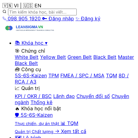
🇻🇳 VI
|
🇺🇸 EN
098 905 1920
🔑 Đăng nhập
✨ Đăng ký
📚 Khóa học
▾
🎯 Chứng chỉ
White Belt
Yellow Belt
Green Belt
Black Belt
Master
Black Belt
🧰 Công cụ
5S-6S-Kaizen
TPM
FMEA / SPC / MSA
TQM
8D /
RCA / A3
📈 Quản trị
KPI / OKR / BSC
Lãnh đạo
Chuyển đổi số
Chuyên
ngành
Thống kê
🔥 Khóa học nổi bật
🛡️
5S-6S-Kaizen
📊
TQM
Thực chiến, dự án thật
→ Xem tất cả
Quản trị Chất lượng
🗺️ Lộ trình