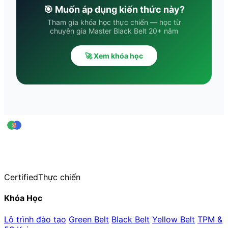
🎯 Muốn áp dụng kiến thức này?
Tham gia khóa học thực chiến — học từ
chuyên gia Master Black Belt 20+ năm
🚀 Xem khóa học
leansigmavn
Trung tâm Đào tạo & Huấn luyện Lean Six Sigma — thuộc CiCC
Hơn 20 năm kinh nghiệm đào tạo thực chiến
Certified
Thực chiến
Khóa Học
Lộ trình đào tạo
Green Belt
Black Belt
Yellow Belt
TPM &