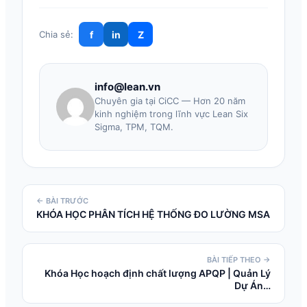
f
in
Z
Chia sẻ:
info@lean.vn
Chuyên gia tại CiCC — Hơn 20 năm
kinh nghiệm trong lĩnh vực Lean Six
Sigma, TPM, TQM.
← BÀI TRƯỚC
KHÓA HỌC PHÂN TÍCH HỆ THỐNG ĐO LƯỜNG MSA
BÀI TIẾP THEO →
Khóa Học hoạch định chất lượng APQP | Quản Lý
Dự Án…