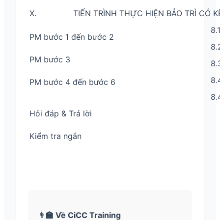
X. TIẾN TRÌNH THỰC HIỆN BẢO TRÌ CÓ K
8.
PM bước 1 đến bước 2
8.
PM bước 3
8.
8.
PM bước 4 đến bước 6
8.
Hỏi đáp & Trả lời
Kiểm tra ngắn
👨‍🏫 Về CiCC Training