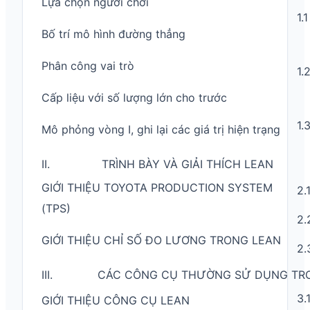
Lựa chọn người chơi
1.1
Bố trí mô hình đường thẳng
Phân công vai trò
1.
Cấp liệu với số lượng lớn cho trước
1.
Mô phỏng vòng I, ghi lại các giá trị hiện trạng
II. TRÌNH BÀY VÀ GIẢI THÍCH LEAN
GIỚI THIỆU TOYOTA PRODUCTION SYSTEM
2.
(TPS)
2.
GIỚI THIỆU CHỈ SỐ ĐO LƯƠNG TRONG LEAN
2.
III. CÁC CÔNG CỤ THƯỜNG SỬ DỤNG TRO
3.
GIỚI THIỆU CÔNG CỤ LEAN