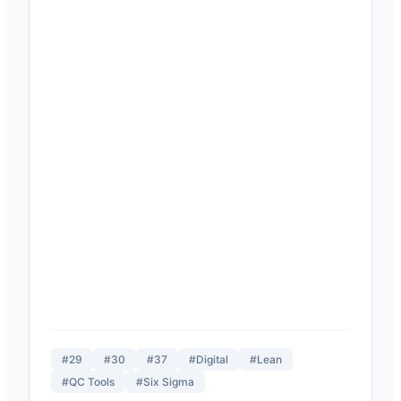
#29
#30
#37
#Digital
#Lean
#QC Tools
#Six Sigma