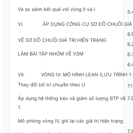
Và so sánh kết quả với vòng II và I
5.
VI. ÁP DỤNG CÔNG CỤ SƠ ĐỒ CHUỖI GIÁ
6.1
VẼ SƠ ĐỒ CHUỖI GIÁ TRỊ HIỆN TRẠNG
6.
LÀM BÀI TẬP NHÓM VỀ VSM
6.
6.
VII. VÒNG IV: MÔ HÌNH LEAN (LƯU TRÌNH 1 S
Thay đổi bố trí chuyền theo U
7.1
Áp dụng hệ thống kéo và giảm số lượng BTP về
7.
1.
Mô phỏng vòng IV, ghi lại các giá trị hiện trạng
7.