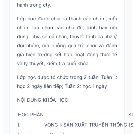
hành trong cty.
Lớp học được chia ra thành các nhóm, mỗi
nhóm lựa chọn các chủ đề, trình bày nội
dung, chia sẻ cá nhân, thuyết trình cá nhân/
đội nhóm, mô phỏng qua trò chơi và đánh
giá hiện trường kết hợp hoạt động thực tế
và lý thuyết, kiểm tra cuối khóa
Lớp học được tổ chức trong 2 tuần; Tuần 1:
học 2 ngày liên tiếp; Tuần 2: học 1 ngày
NỘI DUNG KHÓA HỌC:
HỌC PHẦN
S
I. VÒNG I: SẢN XUẤT TRUYỀN THỐNG (SX 