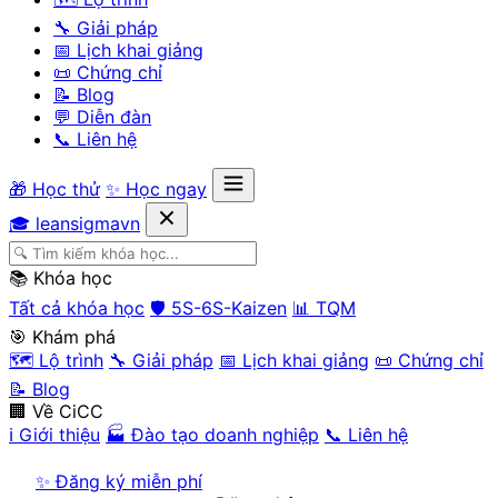
🔧 Giải pháp
📅 Lịch khai giảng
📜 Chứng chỉ
📝 Blog
💬 Diễn đàn
📞 Liên hệ
🎁 Học thử
✨ Học ngay
🎓 leansigmavn
📚 Khóa học
Tất cả khóa học
🛡️ 5S-6S-Kaizen
📊 TQM
🎯 Khám phá
🗺️ Lộ trình
🔧 Giải pháp
📅 Lịch khai giảng
📜 Chứng chỉ
📝 Blog
🏢 Về CiCC
ℹ️ Giới thiệu
🏭 Đào tạo doanh nghiệp
📞 Liên hệ
✨ Đăng ký miễn phí