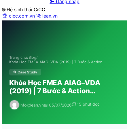
🔑 Đăng nhập
🌐 Hệ sinh thái CiCC
🏆 cicc.com.vn
🚀 lean.vn
Trang chủ
/
Blog
/
Khóa Học FMEA AIAG–VDA (2019) | 7 Bước & Action…
📂 Case Study
Khóa Học FMEA AIAG–VDA
(2019) | 7 Bước & Action…
⏱ 15 phút đọc
info@lean.vn
📅 05/07/2026