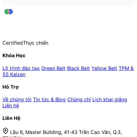
leansigmavn
Trung tâm Đào tạo & Huấn luyện Lean Six Sigma — thuộc CiCC
Hơn 20 năm kinh nghiệm đào tạo thực chiến
Certified
Thực chiến
Khóa Học
Lộ trình đào tạo
Green Belt
Black Belt
Yellow Belt
TPM &
5S Kaizen
Hỗ Trợ
Về chúng tôi
Tin tức & Blog
Chứng chỉ
Lịch khai giảng
Liên hệ
Liên Hệ
Lầu 6, Master Building, 41-43 Trần Cao Vân, Q.3,