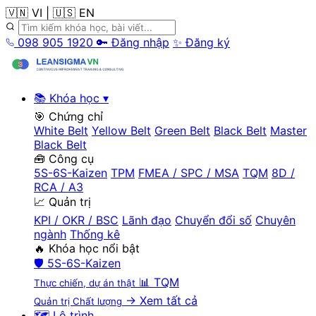
🇻🇳 VI
|
🇺🇸 EN
098 905 1920
🔑 Đăng nhập
✨ Đăng ký
📚 Khóa học
▾
🎯 Chứng chỉ
White Belt
Yellow Belt
Green Belt
Black Belt
Master
Black Belt
🧰 Công cụ
5S-6S-Kaizen
TPM
FMEA / SPC / MSA
TQM
8D /
RCA / A3
📈 Quản trị
KPI / OKR / BSC
Lãnh đạo
Chuyển đổi số
Chuyên
ngành
Thống kê
🔥 Khóa học nổi bật
🛡️
5S-6S-Kaizen
📊
TQM
Thực chiến, dự án thật
→ Xem tất cả
Quản trị Chất lượng
🗺️ Lộ trình