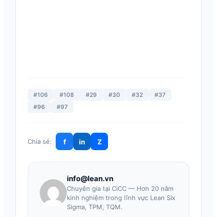
#106
#108
#29
#30
#32
#37
#96
#97
f
in
Z
Chia sẻ:
info@lean.vn
Chuyên gia tại CiCC — Hơn 20 năm
kinh nghiệm trong lĩnh vực Lean Six
Sigma, TPM, TQM.