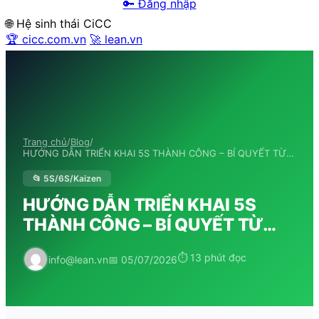
🔑 Đăng nhập
🌐 Hệ sinh thái CiCC
🏆 cicc.com.vn
🚀 lean.vn
Trang chủ
/
Blog
/
HƯỚNG DẪN TRIỂN KHAI 5S THÀNH CÔNG – BÍ QUYẾT TỪ…
📂 5S/6S/Kaizen
HƯỚNG DẪN TRIỂN KHAI 5S
THÀNH CÔNG – BÍ QUYẾT TỪ…
⏱ 13 phút đọc
info@lean.vn
📅 05/07/2026