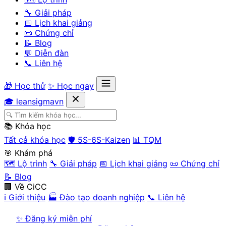
🔧 Giải pháp
📅 Lịch khai giảng
📜 Chứng chỉ
📝 Blog
💬 Diễn đàn
📞 Liên hệ
🎁 Học thử
✨ Học ngay
🎓 leansigmavn
📚 Khóa học
Tất cả khóa học
🛡️ 5S-6S-Kaizen
📊 TQM
🎯 Khám phá
🗺️ Lộ trình
🔧 Giải pháp
📅 Lịch khai giảng
📜 Chứng chỉ
📝 Blog
🏢 Về CiCC
ℹ️ Giới thiệu
🏭 Đào tạo doanh nghiệp
📞 Liên hệ
✨ Đăng ký miễn phí