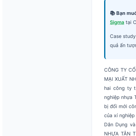
📚 Bạn muố
Sigma
tại C
Case stud
quả ấn tượ
CÔNG TY CỔ
MẠI XUẤT NH
hai công ty 
nghiệp nhựa T
bị đổi mới cô
của xí nghiệ
Dân Dụng và
NHỰA TÂN TIẾ