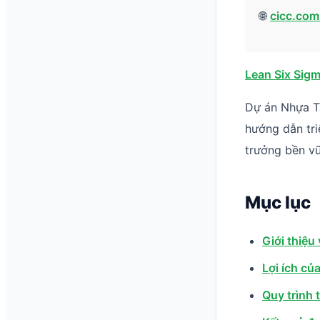
🌐
cicc.com
Lean Six Sigm
Dự án Nhựa Tâ
hướng dẫn tri
trưởng bền v
Mục lục
Giới thiệu
Lợi ích củ
Quy trình 