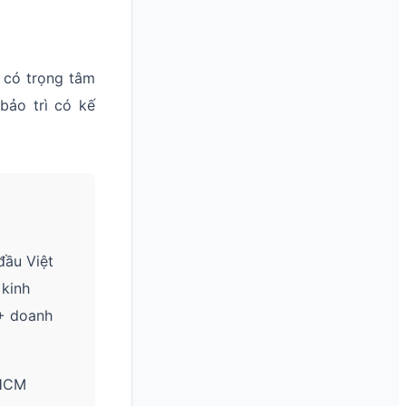
 có trọng tâm
bảo trì có kế
đầu Việt
 kinh
0+ doanh
.HCM