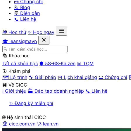
📜 Chứng chỉ
📝 Blog
💬 Diễn đàn
📞 Liên hệ
🎁 Học thử
✨ Học ngay
🎓 leansigmavn
📚 Khóa học
Tất cả khóa học
🛡️ 5S-6S-Kaizen
📊 TQM
🎯 Khám phá
🗺️ Lộ trình
🔧 Giải pháp
📅 Lịch khai giảng
📜 Chứng chỉ

🏢 Về CiCC
ℹ️ Giới thiệu
🏭 Đào tạo doanh nghiệp
📞 Liên hệ
✨ Đăng ký miễn phí
🌐 Hệ sinh thái CiCC
🏆 cicc.com.vn
🚀 lean.vn