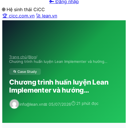
🔑 Đăng nhập
🌐 Hệ sinh thái CiCC
🏆 cicc.com.vn
🚀 lean.vn
Trang chủ
/
Blog
/
Chương trình huấn luyện Lean Implementer và hướng…
📂 Case Study
Chương trình huấn luyện Lean
Implementer và hướng…
⏱ 21 phút đọc
info@lean.vn
📅 05/07/2026