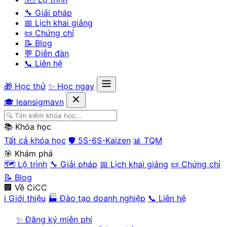
🔧 Giải pháp
📅 Lịch khai giảng
📜 Chứng chỉ
📝 Blog
💬 Diễn đàn
📞 Liên hệ
🎁 Học thử
✨ Học ngay
🎓 leansigmavn
📚 Khóa học
Tất cả khóa học
🛡️ 5S-6S-Kaizen
📊 TQM
🎯 Khám phá
🗺️ Lộ trình
🔧 Giải pháp
📅 Lịch khai giảng
📜 Chứng chỉ
📝 Blog
🏢 Về CiCC
ℹ️ Giới thiệu
🏭 Đào tạo doanh nghiệp
📞 Liên hệ
✨ Đăng ký miễn phí