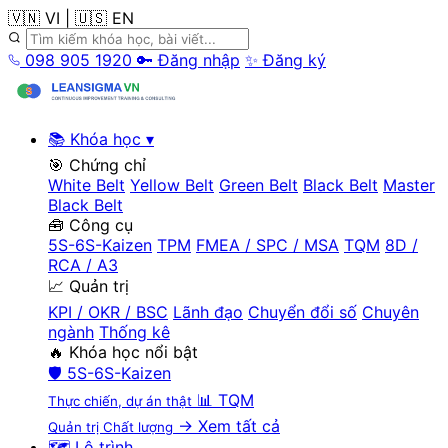
🇻🇳 VI
|
🇺🇸 EN
098 905 1920
🔑 Đăng nhập
✨ Đăng ký
📚 Khóa học
▾
🎯 Chứng chỉ
White Belt
Yellow Belt
Green Belt
Black Belt
Master
Black Belt
🧰 Công cụ
5S-6S-Kaizen
TPM
FMEA / SPC / MSA
TQM
8D /
RCA / A3
📈 Quản trị
KPI / OKR / BSC
Lãnh đạo
Chuyển đổi số
Chuyên
ngành
Thống kê
🔥 Khóa học nổi bật
🛡️
5S-6S-Kaizen
📊
TQM
Thực chiến, dự án thật
→ Xem tất cả
Quản trị Chất lượng
🗺️ Lộ trình