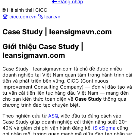
🔑 Đăng nhập
🌐 Hệ sinh thái CiCC
🏆 cicc.com.vn
🚀 lean.vn
Case Study | leansigmavn.com
Giới thiệu Case Study |
leansigmavn.com
Case Study | leansigmavn.com là chủ đề được nhiều
doanh nghiệp tại Việt Nam quan tâm trong hành trình cải
tiến và phát triển bền vững. CiCC (Continuous
Improvement Consulting Company) — đơn vị đào tạo và
tư vấn cải tiến liên tục hàng đầu Việt Nam — mang đến
cho bạn kiến thức toàn diện về
Case Study
thông qua
chương trình đào tạo chuyên biệt.
Theo nghiên cứu từ
ASQ
, việc đầu tư đúng cách vào
Case Study giúp doanh nghiệp cải thiện năng suất 20-
40% và giảm chi phí vận hành đáng kể.
iSixSigma
cũng
ghi nhận mối tương quan mạnh mẽ giữa đào tạo nhân sự