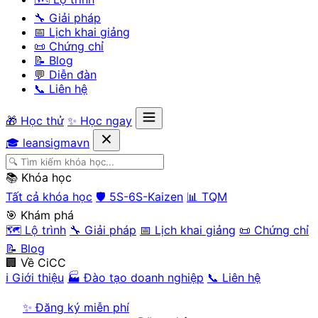
🔧 Giải pháp
📅 Lịch khai giảng
📜 Chứng chỉ
📝 Blog
💬 Diễn đàn
📞 Liên hệ
🎁 Học thử
✨ Học ngay
🎓 leansigmavn
📚 Khóa học
Tất cả khóa học
🛡️ 5S-6S-Kaizen
📊 TQM
🎯 Khám phá
🗺️ Lộ trình
🔧 Giải pháp
📅 Lịch khai giảng
📜 Chứng chỉ
📝 Blog
🏢 Về CiCC
ℹ️ Giới thiệu
🏭 Đào tạo doanh nghiệp
📞 Liên hệ
✨ Đăng ký miễn phí