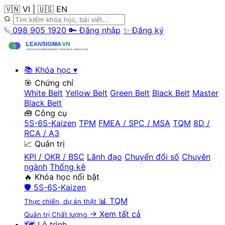
🇻🇳 VI
|
🇺🇸 EN
098 905 1920
🔑 Đăng nhập
✨ Đăng ký
📚 Khóa học
▾
🎯 Chứng chỉ
White Belt
Yellow Belt
Green Belt
Black Belt
Master
Black Belt
🧰 Công cụ
5S-6S-Kaizen
TPM
FMEA / SPC / MSA
TQM
8D /
RCA / A3
📈 Quản trị
KPI / OKR / BSC
Lãnh đạo
Chuyển đổi số
Chuyên
ngành
Thống kê
🔥 Khóa học nổi bật
🛡️
5S-6S-Kaizen
📊
TQM
Thực chiến, dự án thật
→ Xem tất cả
Quản trị Chất lượng
🗺️ Lộ trình