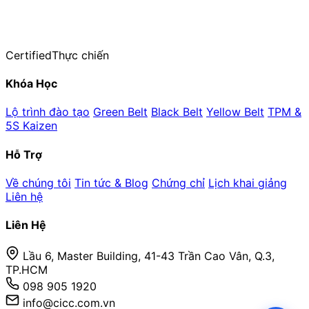
Trung tâm Đào tạo & Huấn luyện Lean Six Sigma — thuộc CiCC
Hơn 20 năm kinh nghiệm đào tạo thực chiến
Certified
Thực chiến
Khóa Học
Lộ trình đào tạo
Green Belt
Black Belt
Yellow Belt
TPM &
5S Kaizen
Hỗ Trợ
Về chúng tôi
Tin tức & Blog
Chứng chỉ
Lịch khai giảng
Liên hệ
Liên Hệ
Lầu 6, Master Building, 41-43 Trần Cao Vân, Q.3,
TP.HCM
098 905 1920
info@cicc.com.vn