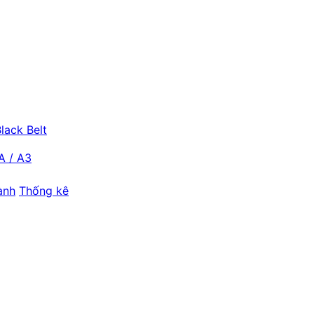
lack Belt
A / A3
ành
Thống kê