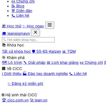
📜 Chứng chỉ
📝 Blog
💬 Diễn đàn
📞 Liên hệ
🎁 Học thử
✨ Học ngay
🎓 leansigmavn
📚 Khóa học
Tất cả khóa học
🛡️ 5S-6S-Kaizen
📊 TQM
🎯 Khám phá
🗺️ Lộ trình
🔧 Giải pháp
📅 Lịch khai giảng
📜 Chứng chỉ

🏢 Về CiCC
ℹ️ Giới thiệu
🏭 Đào tạo doanh nghiệp
📞 Liên hệ
✨ Đăng ký miễn phí
🌐 Hệ sinh thái CiCC
🏆 cicc.com.vn
🚀 lean.vn