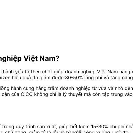
 nghiệp Việt Nam?
 thành yếu tố then chốt giúp doanh nghiệp Việt Nam nâng ca
izen hiệu quả đã giảm được 30-50% lãng phí và tăng năng s
ồng hành cùng hàng trăm doanh nghiệp từ vừa và nhỏ đến cá
p cận của CiCC không chỉ là lý thuyết mà còn tập trung và
 trong quy trình sản xuất, giúp tiết kiệm 15-30% chi phí nh
g chủ động, giảm tỷ lệ lỗi và hàng返 công xuống dưới 1%