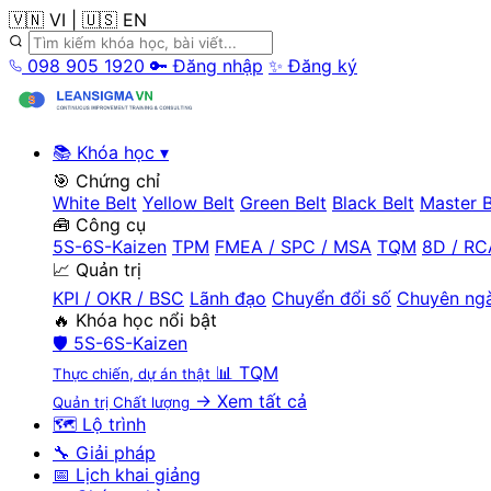
🇻🇳 VI
|
🇺🇸 EN
098 905 1920
🔑 Đăng nhập
✨ Đăng ký
📚 Khóa học
▾
🎯 Chứng chỉ
White Belt
Yellow Belt
Green Belt
Black Belt
Master B
🧰 Công cụ
5S-6S-Kaizen
TPM
FMEA / SPC / MSA
TQM
8D / RC
📈 Quản trị
KPI / OKR / BSC
Lãnh đạo
Chuyển đổi số
Chuyên ng
🔥 Khóa học nổi bật
🛡️
5S-6S-Kaizen
📊
TQM
Thực chiến, dự án thật
→ Xem tất cả
Quản trị Chất lượng
🗺️ Lộ trình
🔧 Giải pháp
📅 Lịch khai giảng