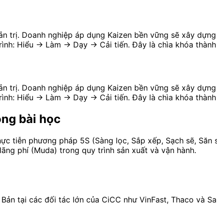
uản trị. Doanh nghiệp áp dụng Kaizen bền vững sẽ xây dựng đ
rình: Hiểu → Làm → Dạy → Cải tiến. Đây là chìa khóa thành
uản trị. Doanh nghiệp áp dụng Kaizen bền vững sẽ xây dựng đ
rình: Hiểu → Làm → Dạy → Cải tiến. Đây là chìa khóa thành
ong bài học
hực tiễn phương pháp 5S (Sàng lọc, Sắp xếp, Sạch sẽ, Săn s
lãng phí (Muda) trong quy trình sản xuất và vận hành.
t Bản tại các đối tác lớn của CiCC như VinFast, Thaco và 