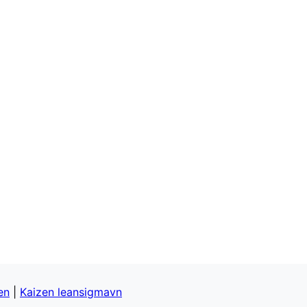
en
|
Kaizen leansigmavn