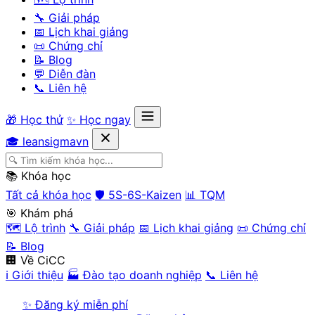
🔧 Giải pháp
📅 Lịch khai giảng
📜 Chứng chỉ
📝 Blog
💬 Diễn đàn
📞 Liên hệ
🎁 Học thử
✨ Học ngay
🎓 leansigmavn
📚 Khóa học
Tất cả khóa học
🛡️ 5S-6S-Kaizen
📊 TQM
🎯 Khám phá
🗺️ Lộ trình
🔧 Giải pháp
📅 Lịch khai giảng
📜 Chứng chỉ
📝 Blog
🏢 Về CiCC
ℹ️ Giới thiệu
🏭 Đào tạo doanh nghiệp
📞 Liên hệ
✨ Đăng ký miễn phí