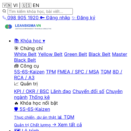
🇻🇳 VI
|
🇺🇸 EN
098 905 1920
🔑 Đăng nhập
✨ Đăng ký
📚 Khóa học
▾
🎯 Chứng chỉ
White Belt
Yellow Belt
Green Belt
Black Belt
Master
Black Belt
🧰 Công cụ
5S-6S-Kaizen
TPM
FMEA / SPC / MSA
TQM
8D /
RCA / A3
📈 Quản trị
KPI / OKR / BSC
Lãnh đạo
Chuyển đổi số
Chuyên
ngành
Thống kê
🔥 Khóa học nổi bật
🛡️
5S-6S-Kaizen
📊
TQM
Thực chiến, dự án thật
→ Xem tất cả
Quản trị Chất lượng
🗺️ Lộ trình