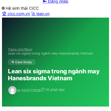
🔑 Đăng nhập
🌐 Hệ sinh thái CiCC
🏆 cicc.com.vn
🚀 lean.vn
Trang chủ
/
Blog
/
Lean six sigma trong ngành may Hanesbrands Vietnam
📂 Case Study
Lean six sigma trong ngành may
Hanesbrands Vietnam
⏱ 16 phút đọc
📅 05/07/2026