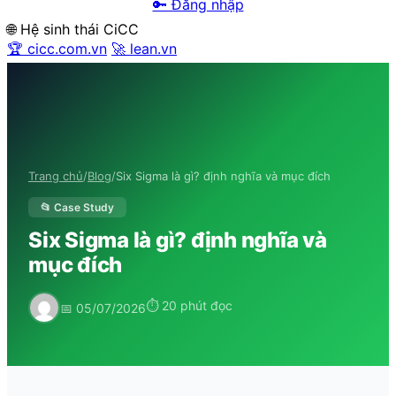
🔑 Đăng nhập
🌐 Hệ sinh thái CiCC
🏆 cicc.com.vn
🚀 lean.vn
Trang chủ
/
Blog
/
Six Sigma là gì? định nghĩa và mục đích
📂 Case Study
Six Sigma là gì? định nghĩa và
mục đích
⏱ 20 phút đọc
📅 05/07/2026