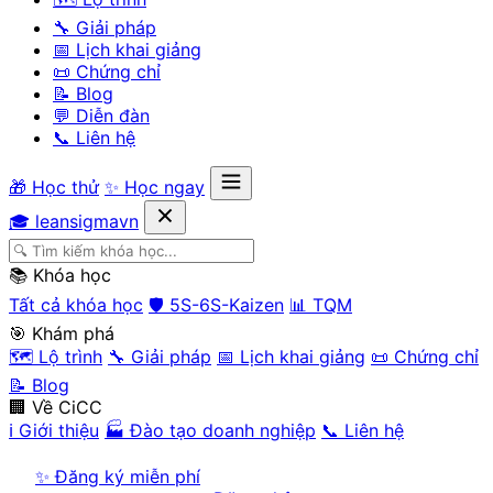
🔧 Giải pháp
📅 Lịch khai giảng
📜 Chứng chỉ
📝 Blog
💬 Diễn đàn
📞 Liên hệ
🎁 Học thử
✨ Học ngay
🎓 leansigmavn
📚 Khóa học
Tất cả khóa học
🛡️ 5S-6S-Kaizen
📊 TQM
🎯 Khám phá
🗺️ Lộ trình
🔧 Giải pháp
📅 Lịch khai giảng
📜 Chứng chỉ
📝 Blog
🏢 Về CiCC
ℹ️ Giới thiệu
🏭 Đào tạo doanh nghiệp
📞 Liên hệ
✨ Đăng ký miễn phí