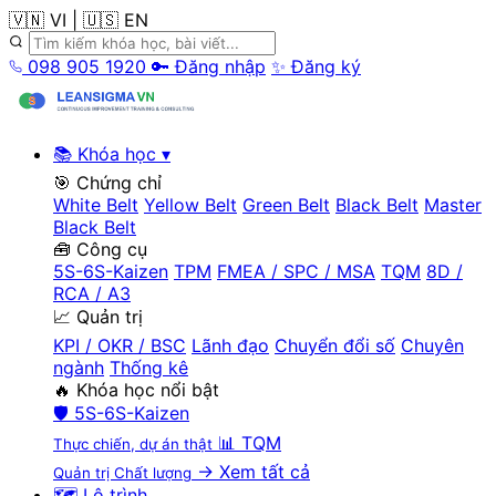
🇻🇳 VI
|
🇺🇸 EN
098 905 1920
🔑 Đăng nhập
✨ Đăng ký
📚 Khóa học
▾
🎯 Chứng chỉ
White Belt
Yellow Belt
Green Belt
Black Belt
Master
Black Belt
🧰 Công cụ
5S-6S-Kaizen
TPM
FMEA / SPC / MSA
TQM
8D /
RCA / A3
📈 Quản trị
KPI / OKR / BSC
Lãnh đạo
Chuyển đổi số
Chuyên
ngành
Thống kê
🔥 Khóa học nổi bật
🛡️
5S-6S-Kaizen
📊
TQM
Thực chiến, dự án thật
→ Xem tất cả
Quản trị Chất lượng
🗺️ Lộ trình