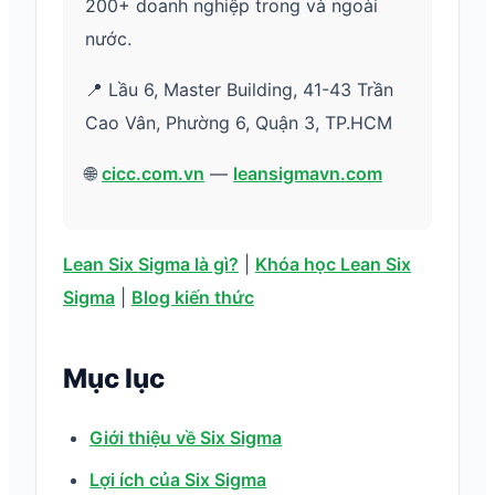
200+ doanh nghiệp trong và ngoài
nước.
📍 Lầu 6, Master Building, 41-43 Trần
Cao Vân, Phường 6, Quận 3, TP.HCM
🌐
cicc.com.vn
—
leansigmavn.com
Lean Six Sigma là gì?
|
Khóa học Lean Six
Sigma
|
Blog kiến thức
Mục lục
Giới thiệu về Six Sigma
Lợi ích của Six Sigma