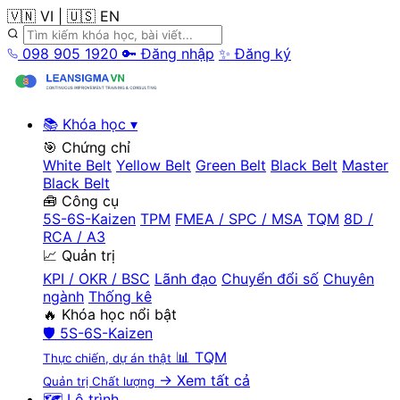
🇻🇳 VI
|
🇺🇸 EN
098 905 1920
🔑 Đăng nhập
✨ Đăng ký
📚 Khóa học
▾
🎯 Chứng chỉ
White Belt
Yellow Belt
Green Belt
Black Belt
Master
Black Belt
🧰 Công cụ
5S-6S-Kaizen
TPM
FMEA / SPC / MSA
TQM
8D /
RCA / A3
📈 Quản trị
KPI / OKR / BSC
Lãnh đạo
Chuyển đổi số
Chuyên
ngành
Thống kê
🔥 Khóa học nổi bật
🛡️
5S-6S-Kaizen
📊
TQM
Thực chiến, dự án thật
→ Xem tất cả
Quản trị Chất lượng
🗺️ Lộ trình