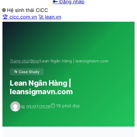
🔑 Đăng nhập
🌐 Hệ sinh thái CiCC
🏆 cicc.com.vn
🚀 lean.vn
Trang chủ
/
Blog
/
Lean Ngân Hàng | leansigmavn.com
📂 Case Study
Lean Ngân Hàng |
leansigmavn.com
⏱ 19 phút đọc
📅 05/07/2026