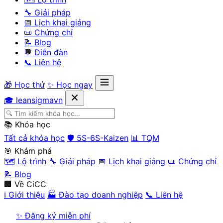
🔧 Giải pháp
📅 Lịch khai giảng
📜 Chứng chỉ
📝 Blog
💬 Diễn đàn
📞 Liên hệ
🎁 Học thử
✨ Học ngay
🎓 leansigmavn
📚 Khóa học
Tất cả khóa học
🛡️ 5S-6S-Kaizen
📊 TQM
🎯 Khám phá
🗺️ Lộ trình
🔧 Giải pháp
📅 Lịch khai giảng
📜 Chứng chỉ
📝 Blog
🏢 Về CiCC
ℹ️ Giới thiệu
🏭 Đào tạo doanh nghiệp
📞 Liên hệ
✨ Đăng ký miễn phí