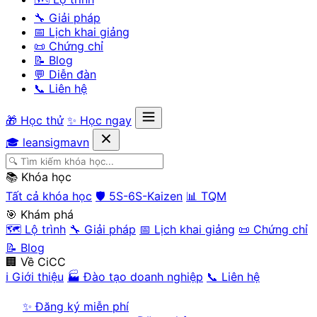
🔧 Giải pháp
📅 Lịch khai giảng
📜 Chứng chỉ
📝 Blog
💬 Diễn đàn
📞 Liên hệ
🎁 Học thử
✨ Học ngay
🎓 leansigmavn
📚 Khóa học
Tất cả khóa học
🛡️ 5S-6S-Kaizen
📊 TQM
🎯 Khám phá
🗺️ Lộ trình
🔧 Giải pháp
📅 Lịch khai giảng
📜 Chứng chỉ
📝 Blog
🏢 Về CiCC
ℹ️ Giới thiệu
🏭 Đào tạo doanh nghiệp
📞 Liên hệ
✨ Đăng ký miễn phí