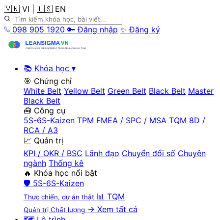
🇻🇳 VI
|
🇺🇸 EN
098 905 1920
🔑 Đăng nhập
✨ Đăng ký
📚 Khóa học
▾
🎯 Chứng chỉ
White Belt
Yellow Belt
Green Belt
Black Belt
Master
Black Belt
🧰 Công cụ
5S-6S-Kaizen
TPM
FMEA / SPC / MSA
TQM
8D /
RCA / A3
📈 Quản trị
KPI / OKR / BSC
Lãnh đạo
Chuyển đổi số
Chuyên
ngành
Thống kê
🔥 Khóa học nổi bật
🛡️
5S-6S-Kaizen
📊
TQM
Thực chiến, dự án thật
→ Xem tất cả
Quản trị Chất lượng
🗺️ Lộ trình