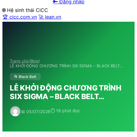
🔑 Đăng nhập
🌐 Hệ sinh thái CiCC
🏆 cicc.com.vn
🚀 lean.vn
Trang chủ
/
Blog
/
LỄ KHỞI ĐỘNG CHƯƠNG TRÌNH SIX SIGMA – BLACK BELT…
📂 Black Belt
LỄ KHỞI ĐỘNG CHƯƠNG TRÌNH
SIX SIGMA – BLACK BELT…
⏱ 18 phút đọc
📅 05/07/2026