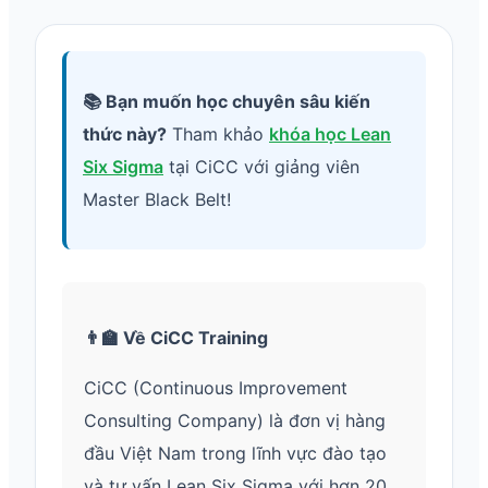
📚 Bạn muốn học chuyên sâu kiến
thức này?
Tham khảo
khóa học Lean
Six Sigma
tại CiCC với giảng viên
Master Black Belt!
👨‍🏫 Về CiCC Training
CiCC (Continuous Improvement
Consulting Company) là đơn vị hàng
đầu Việt Nam trong lĩnh vực đào tạo
và tư vấn Lean Six Sigma với hơn 20