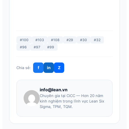
#100
#103
#108
#29
#30
#32
#96
#97
#99
f
in
Z
Chia sẻ:
info@lean.vn
Chuyên gia tại CiCC — Hơn 20 năm
kinh nghiệm trong lĩnh vực Lean Six
Sigma, TPM, TQM.