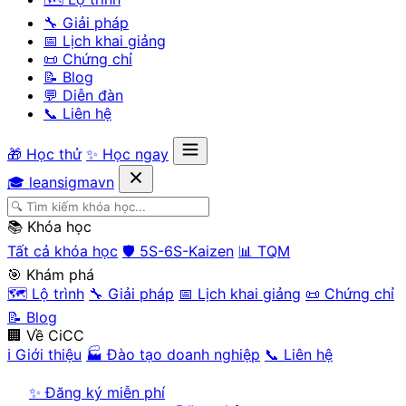
🔧 Giải pháp
📅 Lịch khai giảng
📜 Chứng chỉ
📝 Blog
💬 Diễn đàn
📞 Liên hệ
🎁 Học thử
✨ Học ngay
🎓 leansigmavn
📚 Khóa học
Tất cả khóa học
🛡️ 5S-6S-Kaizen
📊 TQM
🎯 Khám phá
🗺️ Lộ trình
🔧 Giải pháp
📅 Lịch khai giảng
📜 Chứng chỉ
📝 Blog
🏢 Về CiCC
ℹ️ Giới thiệu
🏭 Đào tạo doanh nghiệp
📞 Liên hệ
✨ Đăng ký miễn phí