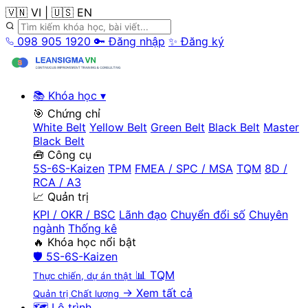
🇻🇳 VI
|
🇺🇸 EN
098 905 1920
🔑 Đăng nhập
✨ Đăng ký
📚 Khóa học
▾
🎯 Chứng chỉ
White Belt
Yellow Belt
Green Belt
Black Belt
Master
Black Belt
🧰 Công cụ
5S-6S-Kaizen
TPM
FMEA / SPC / MSA
TQM
8D /
RCA / A3
📈 Quản trị
KPI / OKR / BSC
Lãnh đạo
Chuyển đổi số
Chuyên
ngành
Thống kê
🔥 Khóa học nổi bật
🛡️
5S-6S-Kaizen
📊
TQM
Thực chiến, dự án thật
→ Xem tất cả
Quản trị Chất lượng
🗺️ Lộ trình