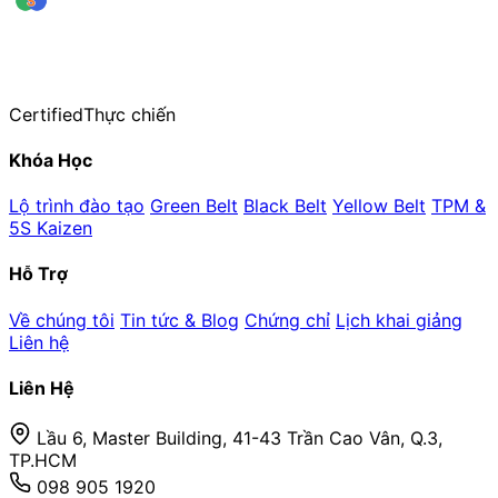
leansigmavn
Trung tâm Đào tạo & Huấn luyện Lean Six Sigma — thuộc CiCC
Hơn 20 năm kinh nghiệm đào tạo thực chiến
Certified
Thực chiến
Khóa Học
Lộ trình đào tạo
Green Belt
Black Belt
Yellow Belt
TPM &
5S Kaizen
Hỗ Trợ
Về chúng tôi
Tin tức & Blog
Chứng chỉ
Lịch khai giảng
Liên hệ
Liên Hệ
Lầu 6, Master Building, 41-43 Trần Cao Vân, Q.3,
TP.HCM
098 905 1920