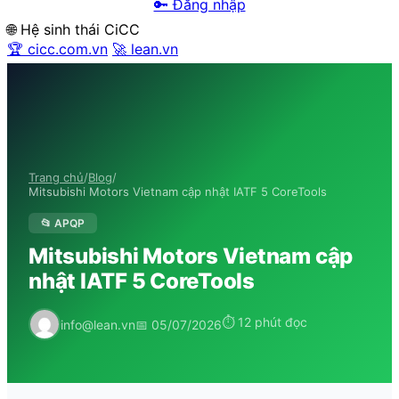
🔑 Đăng nhập
🌐 Hệ sinh thái CiCC
🏆 cicc.com.vn
🚀 lean.vn
Trang chủ
/
Blog
/
Mitsubishi Motors Vietnam cập nhật IATF 5 CoreTools
📂 APQP
Mitsubishi Motors Vietnam cập
nhật IATF 5 CoreTools
⏱ 12 phút đọc
info@lean.vn
📅 05/07/2026