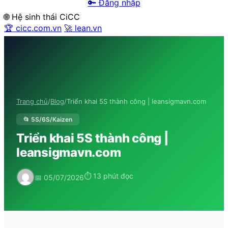
🔑 Đăng nhập
🌐 Hệ sinh thái CiCC
🏆 cicc.com.vn
🚀 lean.vn
Trang chủ
/
Blog
/
Triển khai 5S thành công | leansigmavn.com
📂 5S/6S/Kaizen
Triển khai 5S thành công |
leansigmavn.com
⏱ 13 phút đọc
📅 05/07/2026