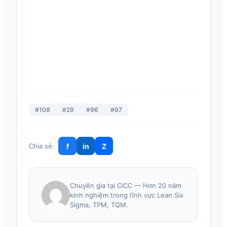
#108
#29
#96
#97
f
in
Z
Chia sẻ:
Chuyên gia tại CiCC — Hơn 20 năm
kinh nghiệm trong lĩnh vực Lean Six
Sigma, TPM, TQM.