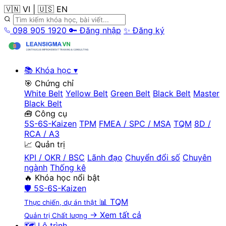
🇻🇳 VI
|
🇺🇸 EN
098 905 1920
🔑 Đăng nhập
✨ Đăng ký
📚 Khóa học
▾
🎯 Chứng chỉ
White Belt
Yellow Belt
Green Belt
Black Belt
Master
Black Belt
🧰 Công cụ
5S-6S-Kaizen
TPM
FMEA / SPC / MSA
TQM
8D /
RCA / A3
📈 Quản trị
KPI / OKR / BSC
Lãnh đạo
Chuyển đổi số
Chuyên
ngành
Thống kê
🔥 Khóa học nổi bật
🛡️
5S-6S-Kaizen
📊
TQM
Thực chiến, dự án thật
→ Xem tất cả
Quản trị Chất lượng
🗺️ Lộ trình