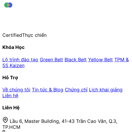
leansigmavn
Trung tâm Đào tạo & Huấn luyện Lean Six Sigma — thuộc CiCC
Hơn 20 năm kinh nghiệm đào tạo thực chiến
Certified
Thực chiến
Khóa Học
Lộ trình đào tạo
Green Belt
Black Belt
Yellow Belt
TPM &
5S Kaizen
Hỗ Trợ
Về chúng tôi
Tin tức & Blog
Chứng chỉ
Lịch khai giảng
Liên hệ
Liên Hệ
Lầu 6, Master Building, 41-43 Trần Cao Vân, Q.3,
TP.HCM