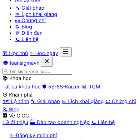
🔧 Giải pháp
📅 Lịch khai giảng
📜 Chứng chỉ
📝 Blog
💬 Diễn đàn
📞 Liên hệ
🎁 Học thử
✨ Học ngay
🎓 leansigmavn
📚 Khóa học
Tất cả khóa học
🛡️ 5S-6S-Kaizen
📊 TQM
🎯 Khám phá
🗺️ Lộ trình
🔧 Giải pháp
📅 Lịch khai giảng
📜 Chứng chỉ
📝 Blog
🏢 Về CiCC
ℹ️ Giới thiệu
🏭 Đào tạo doanh nghiệp
📞 Liên hệ
✨ Đăng ký miễn phí