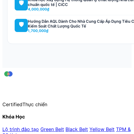
🛡️
chuẩn quốc tế | CiCC
4,000,000₫
Hướng Dẫn AQL Dành Cho Nhà Cung Cấp Áp Dụng Tiêu 
🛡️
Kiểm Soát Chất Lượng Quốc Tế
1,700,000₫
leansigmavn
Trung tâm Đào tạo & Huấn luyện Lean Six Sigma — thuộc CiCC
Hơn 20 năm kinh nghiệm đào tạo thực chiến
Certified
Thực chiến
Khóa Học
Lộ trình đào tạo
Green Belt
Black Belt
Yellow Belt
TPM &