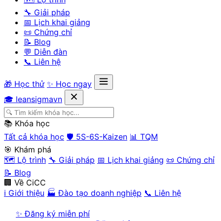
🔧 Giải pháp
📅 Lịch khai giảng
📜 Chứng chỉ
📝 Blog
💬 Diễn đàn
📞 Liên hệ
🎁 Học thử
✨ Học ngay
🎓 leansigmavn
📚 Khóa học
Tất cả khóa học
🛡️ 5S-6S-Kaizen
📊 TQM
🎯 Khám phá
🗺️ Lộ trình
🔧 Giải pháp
📅 Lịch khai giảng
📜 Chứng chỉ
📝 Blog
🏢 Về CiCC
ℹ️ Giới thiệu
🏭 Đào tạo doanh nghiệp
📞 Liên hệ
✨ Đăng ký miễn phí