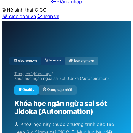
🔑 Đăng nhập
🌐 Hệ sinh thái CiCC
🏆 cicc.com.vn
🚀 lean.vn
🚀 lean.vn
🏆 cicc.com.vn
🎓 leansigmavn
Trang chủ
/
Khóa học
/
Khóa học ngăn ngừa sai sót Jidoka (Autonomation)
🛡️ Quality
⏱ Đang cập nhật
Khóa học ngăn ngừa sai sót
Jidoka (Autonomation)
🎯 Khóa học này thuộc chương trình đào tạo
Lean Six Sigma tại CiCC 📑 Mục lục bài viết