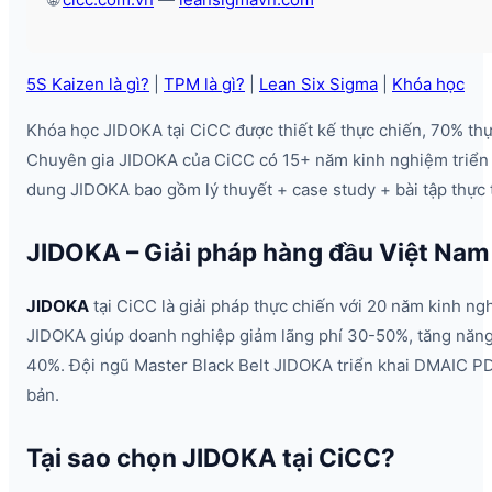
5S Kaizen là gì?
|
TPM là gì?
|
Lean Six Sigma
|
Khóa học
Khóa học JIDOKA tại CiCC được thiết kế thực chiến, 70% th
Chuyên gia JIDOKA của CiCC có 15+ năm kinh nghiệm triển 
dung JIDOKA bao gồm lý thuyết + case study + bài tập thực 
JIDOKA – Giải pháp hàng đầu Việt Nam
JIDOKA
tại CiCC là giải pháp thực chiến với 20 năm kinh ng
JIDOKA giúp doanh nghiệp giảm lãng phí 30-50%, tăng năng
40%. Đội ngũ Master Black Belt JIDOKA triển khai DMAIC P
bản.
Tại sao chọn JIDOKA tại CiCC?