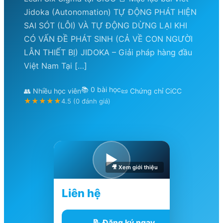
Jidoka (Autonomation) TỰ ĐỘNG PHÁT HIỆN
SAI SÓT (LỖI) VÀ TỰ ĐỘNG DỪNG LẠI KHI
CÓ VẤN ĐỀ PHÁT SINH (CẢ VỀ CON NGƯỜI
LẪN THIẾT BỊ) JIDOKA – Giải pháp hàng đầu
Việt Nam Tại […]
📚 0 bài học
👥 Nhiều học viên
📜 Chứng chỉ CiCC
★★★★★
4.5 (0 đánh giá)
▶
🎥 Xem giới thiệu
Liên hệ
📝 Đăng ký ngay