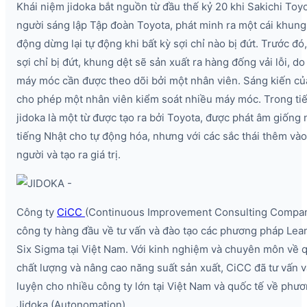
Khái niệm jidoka bắt nguồn từ đầu thế kỷ 20 khi Sakichi Toy
người sáng lập Tập đoàn Toyota, phát minh ra một cái khung
động dừng lại tự động khi bất kỳ sợi chỉ nào bị đứt. Trước đó
sợi chỉ bị đứt, khung dệt sẽ sản xuất ra hàng đống vải lỗi, d
máy móc cần được theo dõi bởi một nhân viên. Sáng kiến ​​c
cho phép một nhân viên kiểm soát nhiều máy móc. Trong ti
jidoka là một từ được tạo ra bởi Toyota, được phát âm giống 
tiếng Nhật cho tự động hóa, nhưng với các sắc thái thêm và
người và tạo ra giá trị.
Công ty
CiCC
(Continuous Improvement Consulting Compan
công ty hàng đầu về tư vấn và đào tạo các phương pháp Le
Six Sigma tại Việt Nam. Với kinh nghiệm và chuyên môn về q
chất lượng và nâng cao năng suất sản xuất, CiCC đã tư vấn 
luyện cho nhiều công ty lớn tại Việt Nam và quốc tế về phư
Jidoka (Autonomation).