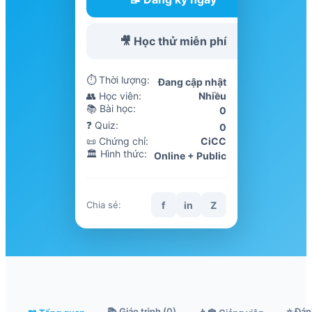
🎥 Học thử miễn phí
⏱ Thời lượng:
Đang cập nhật
👥 Học viên:
Nhiều
📚 Bài học:
0
❓ Quiz:
0
📜 Chứng chỉ:
CiCC
🏛️ Hình thức:
Online + Public
f
in
Z
Chia sẻ:
📚 Giáo trình (0)
⭐ Đán