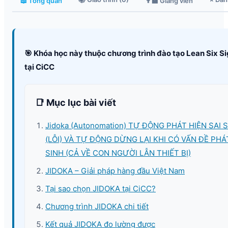
📖 Tổng quan
👨‍🏫 Giảng viên
🎯 Khóa học này thuộc chương trình đào tạo Lean Six S
tại CiCC
📑 Mục lục bài viết
Jidoka (Autonomation) TỰ ĐỘNG PHÁT HIỆN SAI 
(LỖI) VÀ TỰ ĐỘNG DỪNG LẠI KHI CÓ VẤN ĐỀ PHÁ
SINH (CẢ VỀ CON NGƯỜI LẪN THIẾT BỊ)
JIDOKA – Giải pháp hàng đầu Việt Nam
Tại sao chọn JIDOKA tại CiCC?
Chương trình JIDOKA chi tiết
Kết quả JIDOKA đo lường được