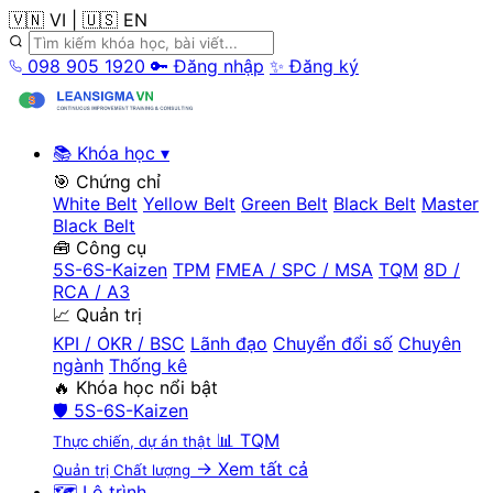
🇻🇳 VI
|
🇺🇸 EN
098 905 1920
🔑 Đăng nhập
✨ Đăng ký
📚 Khóa học
▾
🎯 Chứng chỉ
White Belt
Yellow Belt
Green Belt
Black Belt
Master
Black Belt
🧰 Công cụ
5S-6S-Kaizen
TPM
FMEA / SPC / MSA
TQM
8D /
RCA / A3
📈 Quản trị
KPI / OKR / BSC
Lãnh đạo
Chuyển đổi số
Chuyên
ngành
Thống kê
🔥 Khóa học nổi bật
🛡️
5S-6S-Kaizen
📊
TQM
Thực chiến, dự án thật
→ Xem tất cả
Quản trị Chất lượng
🗺️ Lộ trình