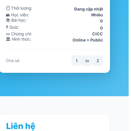
⏱ Thời lượng:
Đang cập nhật
👥 Học viên:
Nhiều
📚 Bài học:
0
❓ Quiz:
0
📜 Chứng chỉ:
CiCC
🏛️ Hình thức:
Online + Public
f
in
Z
Chia sẻ:
Liên hệ