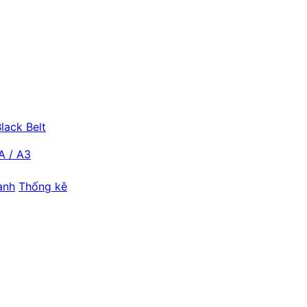
lack Belt
A / A3
ành
Thống kê