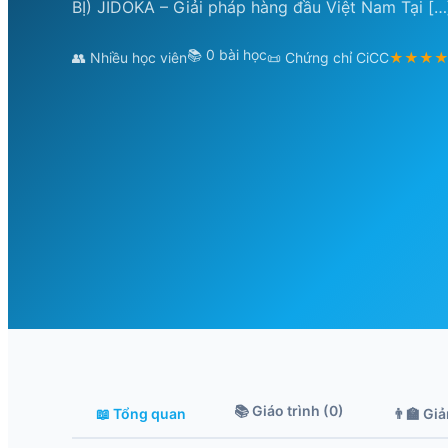
BỊ) JIDOKA – Giải pháp hàng đầu Việt Nam Tại […
📚 0 bài học
👥 Nhiều học viên
📜 Chứng chỉ CiCC
★★★
📚 Giáo trình (0)
📖 Tổng quan
👨‍🏫 Gi