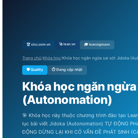
🚀 lean.vn
🏆 cicc.com.vn
🎓 leansigmavn
Trang chủ
/
Khóa học
/
Khóa học ngăn ngừa sai sót Jidoka (Au
🛡️ Quality
⏱ Đang cập nhật
Khóa học ngăn ngừa 
(Autonomation)
🎯 Khóa học này thuộc chương trình đào tạo Lea
lục bài viết Jidoka (Autonomation) TỰ ĐỘNG PH
ĐỘNG DỪNG LẠI KHI CÓ VẤN ĐỀ PHÁT SINH (C