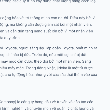
ến trong các quy trình xây dựng chất lượng bằng cách loại
ự động hóa với trí thông minh con người. Điều này bởi vì
ự động, mà không cần được giám sát bởi một nhân viên.
iên và dẫn đến tăng năng suất lớn bởi vì một nhân viên
đa quy trình.
chi Toyoda, người sáng lập Tập đoàn Toyota, phát minh ra
sợi chỉ nào bị đứt. Trước đó, nếu một sợi chỉ bị đứt,
ỗi máy móc cần được theo dõi bởi một nhân viên. Sáng
hiều máy móc. Trong tiếng Nhật, jidoka là một từ được
hật cho tự động hóa, nhưng với các sắc thái thêm vào của
mpany) là công ty hàng đầu về tư vấn và đào tạo các
i kinh nghiệm và chuyên môn về quản lý chất lượng và