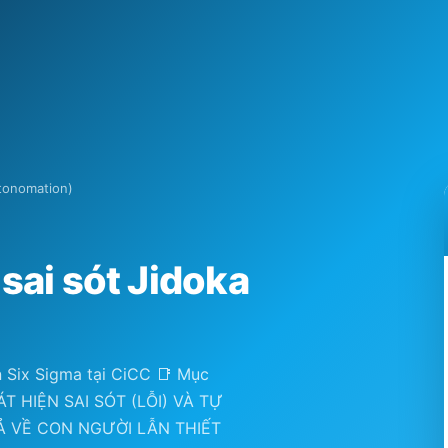
tonomation)
sai sót Jidoka
n Six Sigma tại CiCC 📑 Mục
ÁT HIỆN SAI SÓT (LỖI) VÀ TỰ
Ả VỀ CON NGƯỜI LẪN THIẾT