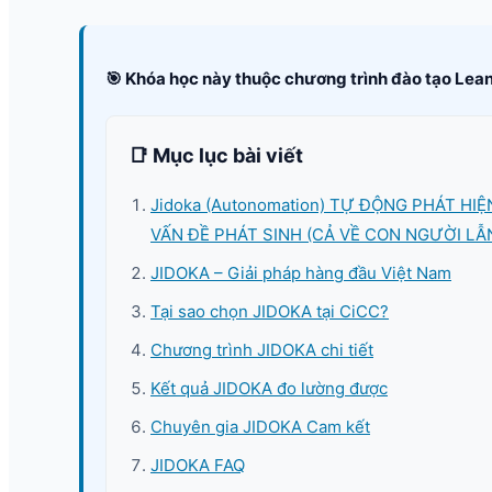
🎯 Khóa học này thuộc chương trình đào tạo Lean
📑 Mục lục bài viết
Jidoka (Autonomation) TỰ ĐỘNG PHÁT HIỆ
VẤN ĐỀ PHÁT SINH (CẢ VỀ CON NGƯỜI LẪN
JIDOKA – Giải pháp hàng đầu Việt Nam
Tại sao chọn JIDOKA tại CiCC?
Chương trình JIDOKA chi tiết
Kết quả JIDOKA đo lường được
Chuyên gia JIDOKA Cam kết
JIDOKA FAQ