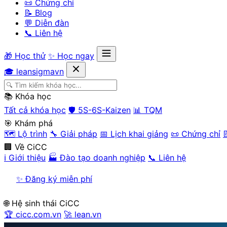
📜 Chứng chỉ
📝 Blog
💬 Diễn đàn
📞 Liên hệ
🎁 Học thử
✨ Học ngay
🎓 leansigmavn
📚 Khóa học
Tất cả khóa học
🛡️ 5S-6S-Kaizen
📊 TQM
🎯 Khám phá
🗺️ Lộ trình
🔧 Giải pháp
📅 Lịch khai giảng
📜 Chứng chỉ

🏢 Về CiCC
ℹ️ Giới thiệu
🏭 Đào tạo doanh nghiệp
📞 Liên hệ
✨ Đăng ký miễn phí
🌐 Hệ sinh thái CiCC
🏆 cicc.com.vn
🚀 lean.vn