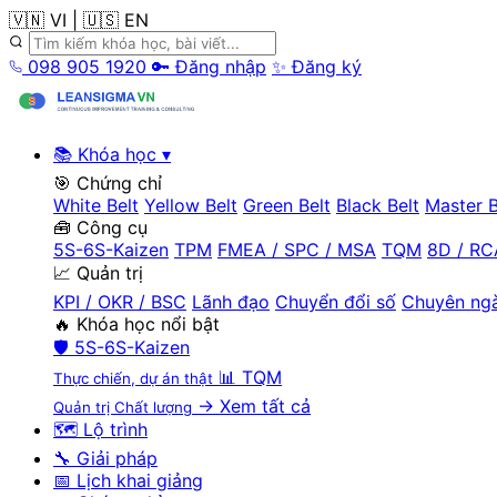
🇻🇳 VI
|
🇺🇸 EN
098 905 1920
🔑 Đăng nhập
✨ Đăng ký
📚 Khóa học
▾
🎯 Chứng chỉ
White Belt
Yellow Belt
Green Belt
Black Belt
Master B
🧰 Công cụ
5S-6S-Kaizen
TPM
FMEA / SPC / MSA
TQM
8D / RC
📈 Quản trị
KPI / OKR / BSC
Lãnh đạo
Chuyển đổi số
Chuyên ng
🔥 Khóa học nổi bật
🛡️
5S-6S-Kaizen
📊
TQM
Thực chiến, dự án thật
→ Xem tất cả
Quản trị Chất lượng
🗺️ Lộ trình
🔧 Giải pháp
📅 Lịch khai giảng