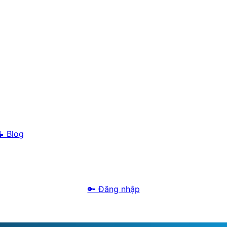
 Blog
🔑 Đăng nhập