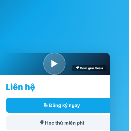
▶
🎥 Xem giới thiệu
Liên hệ
📝 Đăng ký ngay
🎥 Học thử miễn phí