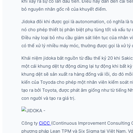
khi xảy ra sự cố lần đầu tiên. Điều này dẫn đến cải ti
bỏ nguyên nhân gốc rễ của khuyết điểm.
Jidoka đôi khi được gọi là autonomation, có nghĩa là t
nó cho phép thiết bị phân biệt phụ tùng tốt và xấu t
Điều này loại bỏ nhu cầu giám sát liên tục của nhân v
có thể xử lý nhiều máy móc, thường được gọi là xử lý 
Khái niệm jidoka bắt nguồn từ đầu thế kỷ 20 khi Saki
một cái khung dệt tự động dừng lại tự động khi bất kỳ 
khung dệt sẽ sản xuất ra hàng đống vải lỗi, do đó m
kiến ​​của Toyoda cho phép một nhân viên kiểm soát n
tạo ra bởi Toyota, được phát âm giống như từ tiếng N
con người và tạo ra giá trị.
Công ty
CiCC
(Continuous Improvement Consulting Co
phương pháp Lean TPM và Six Sigma tại Việt Nam. Vớ