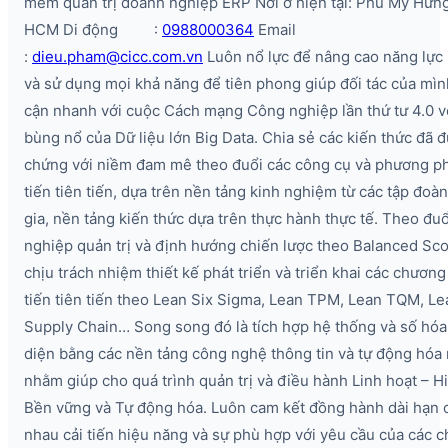
mềm quản trị doanh nghiệp ERP Nơi ở hiện tại: Phú Mỹ Hưng
HCM Di động :
0988000364
Email
:
dieu.pham@cicc.com.vn
Luôn nổ lực để nâng cao năng lực
và sử dụng mọi khả năng để tiên phong giúp đối tác của mìn
cận nhanh với cuộc Cách mạng Công nghiệp lần thứ tư 4.0 v
bùng nổ của Dữ liệu lớn Big Data. Chia sẻ các kiến thức đã 
chứng với niềm đam mê theo đuổi các công cụ và phương ph
tiến tiên tiến, dựa trên nền tảng kinh nghiệm từ các tập đoà
gia, nền tảng kiến thức dựa trên thực hành thực tế. Theo đu
nghiệp quản trị và định hướng chiến lược theo Balanced Sco
chịu trách nhiệm thiết kế phát triển và triển khai các chương 
tiến tiên tiến theo Lean Six Sigma, Lean TPM, Lean TQM, Le
Supply Chain… Song song đó là tích hợp hệ thống và số hóa
diện bằng các nền tảng công nghệ thông tin và tự động hóa
nhằm giúp cho quá trình quản trị và điều hành Linh hoạt – H
Bền vững và Tự động hóa. Luôn cam kết đồng hành dài hạn 
nhau cải tiến hiệu năng và sự phù hợp với yêu cầu của các 