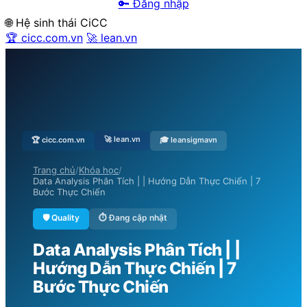
🔑 Đăng nhập
🌐 Hệ sinh thái CiCC
🏆 cicc.com.vn
🚀 lean.vn
🚀 lean.vn
🏆 cicc.com.vn
🎓 leansigmavn
Trang chủ
/
Khóa học
/
Data Analysis Phân Tích | | Hướng Dẫn Thực Chiến | 7
Bước Thực Chiến
🛡️ Quality
⏱ Đang cập nhật
Data Analysis Phân Tích | |
Hướng Dẫn Thực Chiến | 7
Bước Thực Chiến