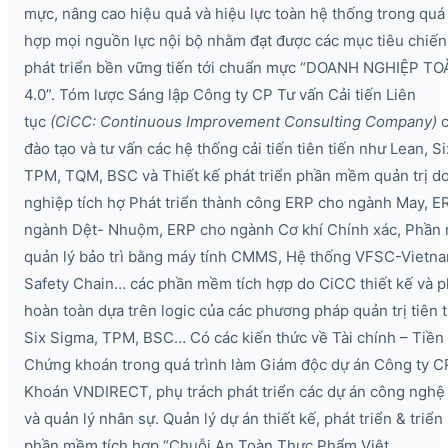
mực, nâng cao hiệu quả và hiệu lực toàn hệ thống trong quá 
hợp mọi nguồn lực nội bộ nhằm đạt được các mục tiêu chiến
phát triển bền vững tiến tới chuẩn mực “DOANH NGHIỆP T
4.0”. Tóm lược Sáng lập Công ty CP Tư vấn Cải tiến Liên
tục
(CiCC:
Continuous
Improvement
Consulting
Company)
c
đào tạo và tư vấn các hệ thống cải tiến tiên tiến như Lean, S
TPM, TQM, BSC và Thiết kế phát triển phần mềm quản trị d
nghiệp tích hợ Phát triển thành công ERP cho ngành May, E
ngành Dệt- Nhuộm, ERP cho ngành Cơ khí Chính xác, Phầ
quản lý bảo trì bằng máy tính CMMS, Hệ thống VFSC-Vietn
Safety Chain… các phần mềm tích hợp do CiCC thiết kế và ph
hoàn toàn dựa trên logic của các phương pháp quản trị tiên t
Six Sigma, TPM, BSC… Có các kiến thức về Tài chính – Tiền 
Chứng khoán trong quá trình làm Giám độc dự án Công ty 
Khoán VNDIRECT, phụ trách phát triển các dự án công nghệ 
và quản lý nhân sự. Quản lý dự án thiết kế, phát triển & triển
phần mềm tích hợp “Chuỗi An Toàn Thực Phẩm Việt