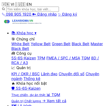
🇻🇳 VI
|
🇺🇸 EN
098 905 1920
🔑 Đăng nhập
✨ Đăng ký
📚 Khóa học
▾
🎯 Chứng chỉ
White Belt
Yellow Belt
Green Belt
Black Belt
Master
Black Belt
🧰 Công cụ
5S-6S-Kaizen
TPM
FMEA / SPC / MSA
TQM
8D /
RCA / A3
📈 Quản trị
KPI / OKR / BSC
Lãnh đạo
Chuyển đổi số
Chuyên
ngành
Thống kê
🔥 Khóa học nổi bật
🛡️
5S-6S-Kaizen
📊
TQM
Thực chiến, dự án thật
→ Xem tất cả
Quản trị Chất lượng
🗺️ Lộ trình