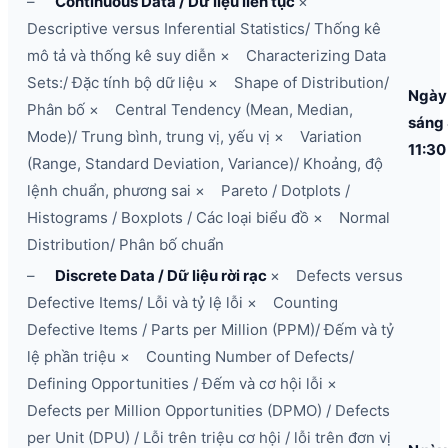
–
Continuous Data / Dữ liệu liên tục
×
Descriptive versus Inferential Statistics/ Thống kê
mô tả và thống kê suy diễn × Characterizing Data
Sets:/ Đặc tính bộ dữ liệu × Shape of Distribution/
Ngày
Phân bố × Central Tendency (Mean, Median,
sáng
Mode)/ Trung bình, trung vị, yếu vị × Variation
11:30
(Range, Standard Deviation, Variance)/ Khoảng, độ
lệnh chuẩn, phương sai × Pareto / Dotplots /
Histograms / Boxplots / Các loại biểu đồ × Normal
Distribution/ Phân bố chuẩn
–
Discrete Data / Dữ liệu rời rạc
× Defects versus
Defective Items/ Lỗi và tỷ lệ lỗi × Counting
Defective Items / Parts per Million (PPM)/ Đếm và tỷ
lệ phần triệu × Counting Number of Defects/
Defining Opportunities / Đếm và cơ hội lỗi ×
Defects per Million Opportunities (DPMO) / Defects
per Unit (DPU) / Lỗi trên triệu cơ hội / lỗi trên đơn vị