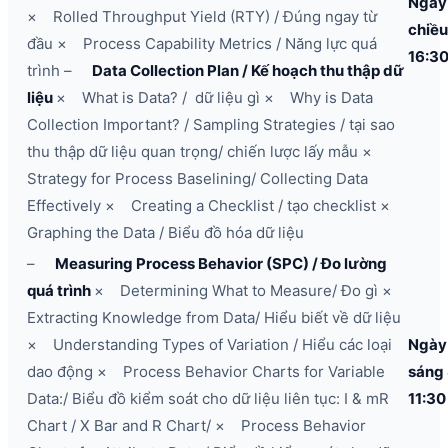
Ngày
× Rolled Throughput Yield (RTY) / Đúng ngay từ
chiề
đầu × Process Capability Metrics / Năng lực quá
16:3
trình –
Data Collection Plan / Kế hoạch thu thập dữ
liệu
× What is Data? / dữ liệu gì × Why is Data
Collection Important? / Sampling Strategies / tại sao
thu thập dữ liệu quan trọng/ chiến lược lấy mẫu ×
Strategy for Process Baselining/ Collecting Data
Effectively × Creating a Checklist / tạo checklist ×
Graphing the Data / Biểu đồ hóa dữ liệu
–
Measuring Process Behavior (SPC) / Đo lường
quá trình
× Determining What to Measure/ Đo gì ×
Extracting Knowledge from Data/ Hiểu biết về dữ liệu
× Understanding Types of Variation / Hiểu các loại
Ngày
dao động × Process Behavior Charts for Variable
sáng
Data:/ Biểu đồ kiểm soát cho dữ liệu liên tục: I & mR
11:30
Chart / X Bar and R Chart/ × Process Behavior