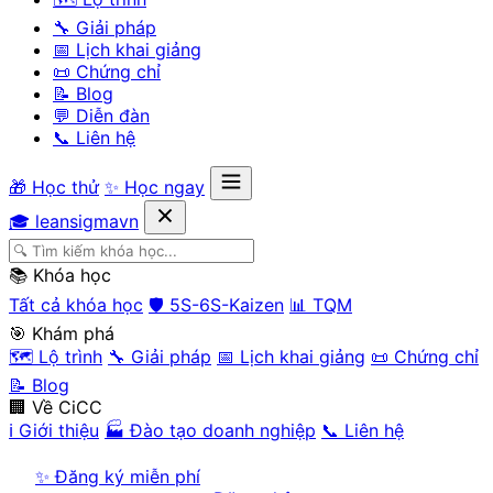
🔧 Giải pháp
📅 Lịch khai giảng
📜 Chứng chỉ
📝 Blog
💬 Diễn đàn
📞 Liên hệ
🎁 Học thử
✨ Học ngay
🎓 leansigmavn
📚 Khóa học
Tất cả khóa học
🛡️ 5S-6S-Kaizen
📊 TQM
🎯 Khám phá
🗺️ Lộ trình
🔧 Giải pháp
📅 Lịch khai giảng
📜 Chứng chỉ
📝 Blog
🏢 Về CiCC
ℹ️ Giới thiệu
🏭 Đào tạo doanh nghiệp
📞 Liên hệ
✨ Đăng ký miễn phí