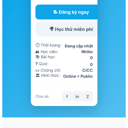
📝 Đăng ký ngay
🎥 Học thử miễn phí
⏱ Thời lượng:
Đang cập nhật
👥 Học viên:
Nhiều
📚 Bài học:
0
❓ Quiz:
0
📜 Chứng chỉ:
CiCC
🏛️ Hình thức:
Online + Public
f
in
Z
Chia sẻ: