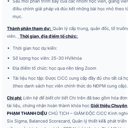
Sau mỗi phần trình bày của các nhóm học viên, giảng viên
điều chỉnh giải pháp và đúc kết những bài học nhỏ theo 
mục.
Thành phân tham dự:
Quản lý cấp trung, quản đốc, tổ trưởn
viên.
Thời gian, địa điểm tổ chức:
Thời gian học dự kiến:
Số lượng học viên: 25-30 HV/khóa
Địa điểm tổ chức: học qua nền tảng Zoom
Tài liệu học tập: Được CiCC cung cấp đầy đủ cho tất cả h
(theo danh sách học viên chính thức do NĐPM cung cấp).
Chi phí:
Liên hệ để biết chi tiết
Chi trên đã bao gồm hóa đơ
tài liệu, chứng nhận hoàn thành khóa học
Giới thiệu Chuyên
PHẠM THANH DIỆU
CHỦ TỊCH – GIÁM ĐỘC CiCC Kinh nghi
Six Sigma, Balanced Scorecard, Quản lý thiết kế& phát triển