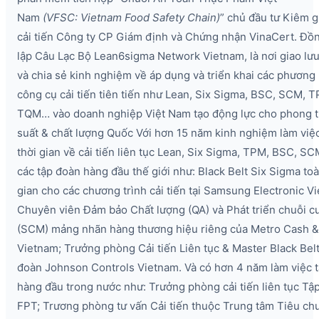
Nam
(VFSC:
Vietnam
Food
Safety
Chain)
” chủ đầu tư Kiêm 
cải tiến Công ty CP Giám định và Chứng nhận VinaCert. Đồ
lập Câu Lạc Bộ Lean6sigma Network Vietnam, là nơi giao lưu
và chia sẻ kinh nghiệm về áp dụng và triển khai các phương
công cụ cải tiến tiên tiến như Lean, Six Sigma, BSC, SCM, 
TQM… vào doanh nghiệp Việt Nam tạo động lực cho phong t
suất & chất lượng Quốc Với hơn 15 năm kinh nghiệm làm việ
thời gian về cải tiến liên tục Lean, Six Sigma, TPM, BSC, SC
các tập đoàn hàng đầu thế giới như: Black Belt Six Sigma toà
gian cho các chương trình cải tiến tại Samsung Electronic V
Chuyên viên Đảm bảo Chất lượng (QA) và Phát triển chuỗi c
(SCM) mảng nhãn hàng thương hiệu riêng của Metro Cash &
Vietnam; Trưởng phòng Cải tiến Liên tục & Master Black Belt 
đoàn Johnson Controls Vietnam. Và có hơn 4 năm làm việc tạ
hàng đầu trong nước như: Trưởng phòng cải tiến liên tục Tậ
FPT; Trương phòng tư vấn Cải tiến thuộc Trung tâm Tiêu ch