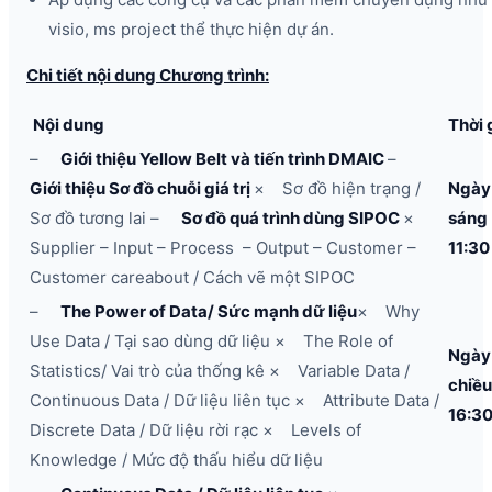
visio, ms project thể thực hiện dự án.
Chi tiết nội dung Chương trình:
Nội dung
Thời 
–
Giới thiệu Yellow Belt và tiến trình DMAIC
–
Giới thiệu Sơ đồ chuỗi giá trị
× Sơ đồ hiện trạng /
Ngày
Sơ đồ tương lai –
Sơ đồ quá trình dùng SIPOC
×
sáng
Supplier – Input – Process – Output – Customer –
11:30
Customer careabout / Cách vẽ một SIPOC
–
The Power of Data/ Sức mạnh dữ liệu
× Why
Use Data / Tại sao dùng dữ liệu × The Role of
Ngày
Statistics/ Vai trò của thống kê × Variable Data /
chiề
Continuous Data / Dữ liệu liên tục × Attribute Data /
16:3
Discrete Data / Dữ liệu rời rạc × Levels of
Knowledge / Mức độ thấu hiểu dữ liệu