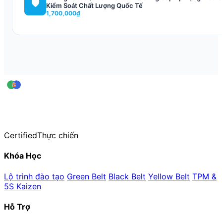
🛡️
Kiểm Soát Chất Lượng Quốc Tế
1,700,000₫
leansigmavn
Trung tâm Đào tạo & Huấn luyện Lean Six Sigma — thuộc CiCC
Hơn 20 năm kinh nghiệm đào tạo thực chiến
Certified
Thực chiến
Khóa Học
Lộ trình đào tạo
Green Belt
Black Belt
Yellow Belt
TPM &
5S Kaizen
Hỗ Trợ