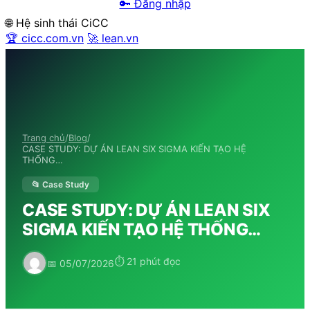
🔑 Đăng nhập
🌐 Hệ sinh thái CiCC
🏆 cicc.com.vn
🚀 lean.vn
Trang chủ
/
Blog
/
CASE STUDY: DỰ ÁN LEAN SIX SIGMA KIẾN TẠO HỆ
THỐNG…
📂 Case Study
CASE STUDY: DỰ ÁN LEAN SIX
SIGMA KIẾN TẠO HỆ THỐNG…
⏱ 21 phút đọc
📅 05/07/2026