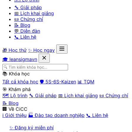
🔧 Giải pháp
📅 Lịch khai giảng
📜 Chứng chỉ
📝 Blog
💬 Diễn đàn
📞 Liên hệ
🎁 Học thử
✨ Học ngay
🎓 leansigmavn
📚 Khóa học
Tất cả khóa học
🛡️ 5S-6S-Kaizen
📊 TQM
🎯 Khám phá
🗺️ Lộ trình
🔧 Giải pháp
📅 Lịch khai giảng
📜 Chứng chỉ
📝 Blog
🏢 Về CiCC
ℹ️ Giới thiệu
🏭 Đào tạo doanh nghiệp
📞 Liên hệ
✨ Đăng ký miễn phí