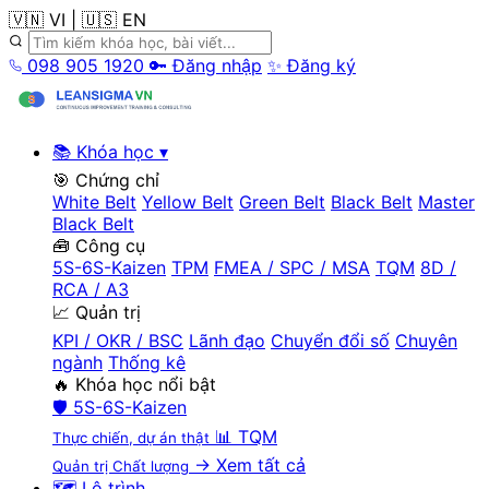
🇻🇳 VI
|
🇺🇸 EN
098 905 1920
🔑 Đăng nhập
✨ Đăng ký
📚 Khóa học
▾
🎯 Chứng chỉ
White Belt
Yellow Belt
Green Belt
Black Belt
Master
Black Belt
🧰 Công cụ
5S-6S-Kaizen
TPM
FMEA / SPC / MSA
TQM
8D /
RCA / A3
📈 Quản trị
KPI / OKR / BSC
Lãnh đạo
Chuyển đổi số
Chuyên
ngành
Thống kê
🔥 Khóa học nổi bật
🛡️
5S-6S-Kaizen
📊
TQM
Thực chiến, dự án thật
→ Xem tất cả
Quản trị Chất lượng
🗺️ Lộ trình