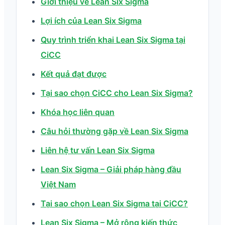
Giới thiệu về Lean Six Sigma
Lợi ích của Lean Six Sigma
Quy trình triển khai Lean Six Sigma tại
CiCC
Kết quả đạt được
Tại sao chọn CiCC cho Lean Six Sigma?
Khóa học liên quan
Câu hỏi thường gặp về Lean Six Sigma
Liên hệ tư vấn Lean Six Sigma
Lean Six Sigma – Giải pháp hàng đầu
Việt Nam
Tại sao chọn Lean Six Sigma tại CiCC?
Lean Six Sigma – Mở rộng kiến thức