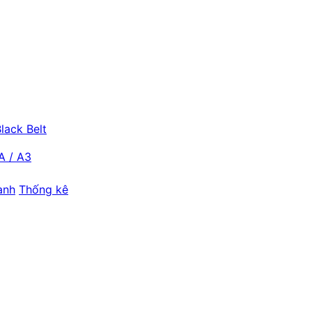
lack Belt
A / A3
ành
Thống kê