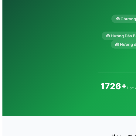
🧰 Chương 
🧰 Hướng Dẫn B
🧰 Hướng d
1726+
Học 