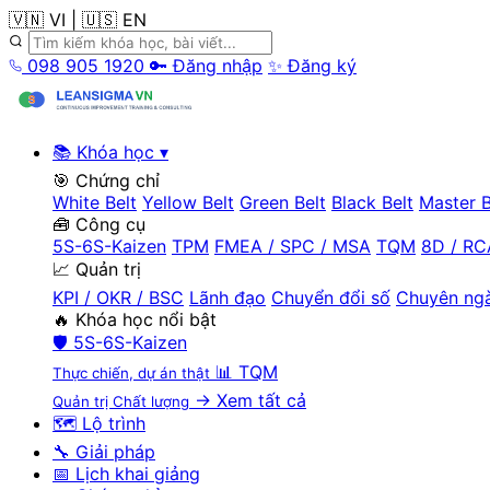
🇻🇳 VI
|
🇺🇸 EN
098 905 1920
🔑 Đăng nhập
✨ Đăng ký
📚 Khóa học
▾
🎯 Chứng chỉ
White Belt
Yellow Belt
Green Belt
Black Belt
Master B
🧰 Công cụ
5S-6S-Kaizen
TPM
FMEA / SPC / MSA
TQM
8D / RC
📈 Quản trị
KPI / OKR / BSC
Lãnh đạo
Chuyển đổi số
Chuyên ng
🔥 Khóa học nổi bật
🛡️
5S-6S-Kaizen
📊
TQM
Thực chiến, dự án thật
→ Xem tất cả
Quản trị Chất lượng
🗺️ Lộ trình
🔧 Giải pháp
📅 Lịch khai giảng