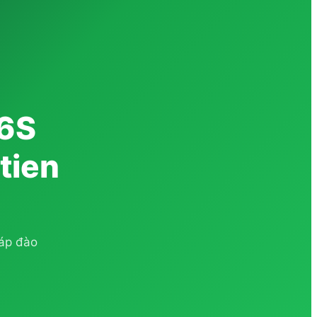
 6S
tien
háp đào