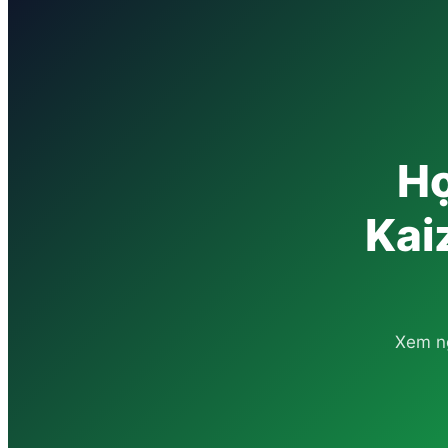
Họ
Kai
Xem ng