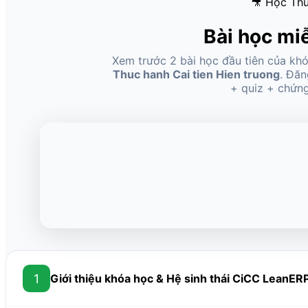
🎥 Học Th
Bài học mi
Xem trước 2 bài học đầu tiên của kh
Thuc hanh Cai tien Hien truong
. Đăn
+ quiz + chứng
1
Giới thiệu khóa học & Hệ sinh thái CiCC LeanER