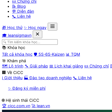
📜 Chứng chỉ
📝 Blog
💬 Diễn đàn
📞 Liên hệ
🎁 Học thử
✨ Học ngay
🎓 leansigmavn
📚 Khóa học
Tất cả khóa học
🛡️ 5S-6S-Kaizen
📊 TQM
🎯 Khám phá
🗺️ Lộ trình
🔧 Giải pháp
📅 Lịch khai giảng
📜 Chứng chỉ

🏢 Về CiCC
ℹ️ Giới thiệu
🏭 Đào tạo doanh nghiệp
📞 Liên hệ
✨ Đăng ký miễn phí
🌐 Hệ sinh thái CiCC
🏆 cicc.com.vn
🚀 lean.vn