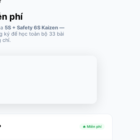
ử
ễn phí
óa
5S + Safety 6S Kaizen —
g ký để học toàn bộ 33 bài
 chỉ.
P
🔥 Miễn phí