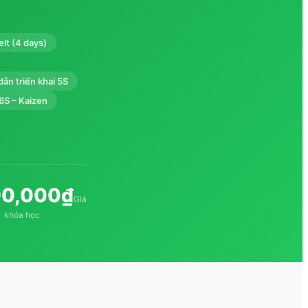
lt (4 days)
ẫn triển khai 5S
 6S – Kaizen
90,000₫
Giá
khóa học