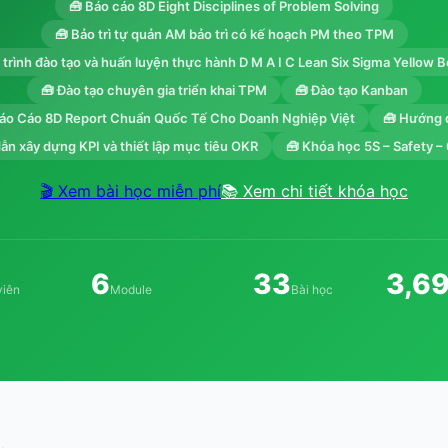
🧰 Báo cáo 8D Eight Disciplines of Problem Solving
🧰 Bảo trì tự quản AM bảo trì có kế hoạch PM theo TPM
trình đào tạo và huấn luyện thực hành D M A I C Lean Six Sigma Yellow Be
🧰 Đào tạo chuyên gia triển khai TPM
🧰 Đào tạo Kanban
áo Cáo 8D Report Chuẩn Quốc Tế Cho Doanh Nghiệp Việt
🧰 Hướng d
ẫn xây dựng KPI và thiết lập mục tiêu OKR
🧰 Khóa học 5S – Safety –
🎬 Xem bài học miễn phí
📚 Xem chi tiết khóa học
6
33
3,6
viên
Module
Bài học