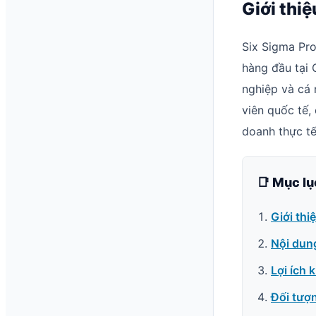
Giới thi
Six Sigma Pr
hàng đầu tại 
nghiệp và cá 
viên quốc tế,
doanh thực tế
📑 Mục lụ
Giới thi
Nội dun
Lợi ích 
Đối tượ