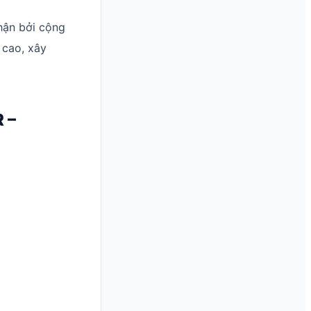
hận bởi cộng
 cao, xây
 –