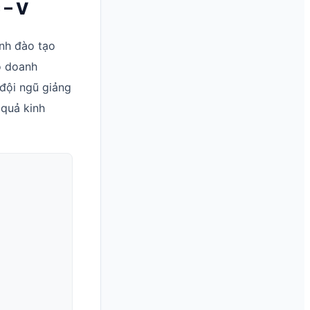
 – V
nh đào tạo
 doanh
 đội ngũ giảng
 quả kinh