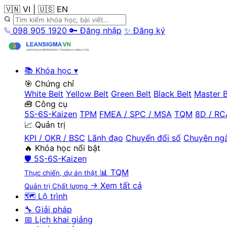
🇻🇳 VI
|
🇺🇸 EN
098 905 1920
🔑 Đăng nhập
✨ Đăng ký
📚 Khóa học
▾
🎯 Chứng chỉ
White Belt
Yellow Belt
Green Belt
Black Belt
Master B
🧰 Công cụ
5S-6S-Kaizen
TPM
FMEA / SPC / MSA
TQM
8D / RC
📈 Quản trị
KPI / OKR / BSC
Lãnh đạo
Chuyển đổi số
Chuyên ng
🔥 Khóa học nổi bật
🛡️
5S-6S-Kaizen
📊
TQM
Thực chiến, dự án thật
→ Xem tất cả
Quản trị Chất lượng
🗺️ Lộ trình
🔧 Giải pháp
📅 Lịch khai giảng