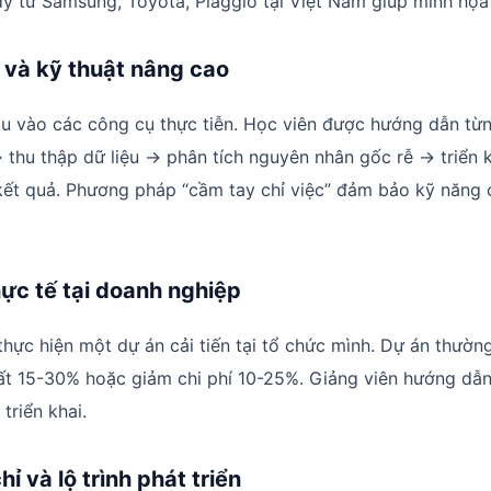
y từ Samsung, Toyota, Piaggio tại Việt Nam giúp minh họa
 và kỹ thuật nâng cao
âu vào các công cụ thực tiễn. Học viên được hướng dẫn từ
 thu thập dữ liệu → phân tích nguyên nhân gốc rễ → triển k
ết quả. Phương pháp “cầm tay chỉ việc” đảm bảo kỹ năng 
hực tế tại doanh nghiệp
thực hiện một dự án cải tiến tại tổ chức mình. Dự án thường
ất 15-30% hoặc giảm chi phí 10-25%. Giảng viên hướng dẫn 
 triển khai.
ỉ và lộ trình phát triển