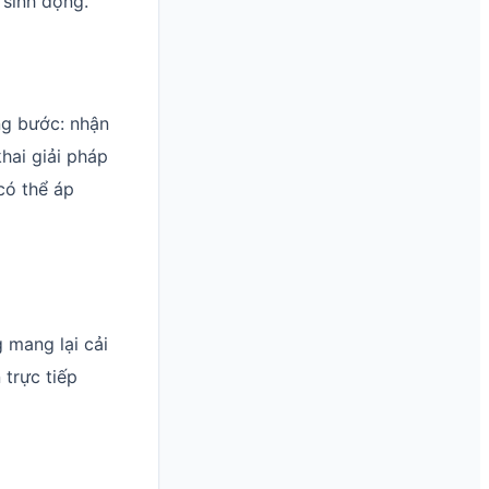
 sinh động.
ng bước: nhận
hai giải pháp
có thể áp
 mang lại cải
trực tiếp