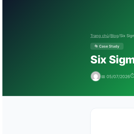
Trang chủ
/
Blog
/
Six Sig
📂 Case Study
Six Sig
⏱
📅 05/07/2026