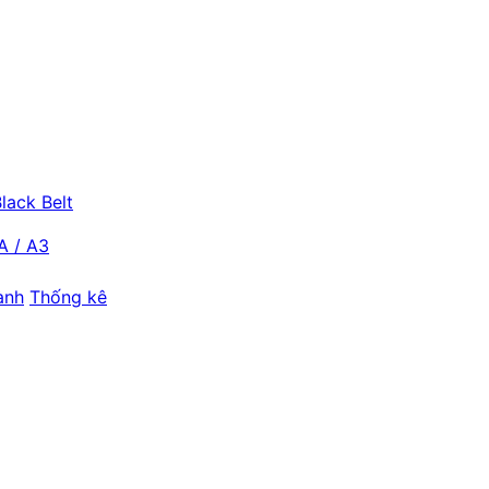
lack Belt
A / A3
ành
Thống kê