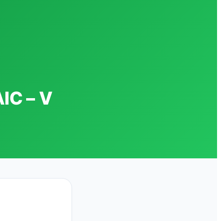
IC – V