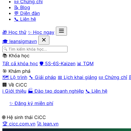
📜 Chứng chỉ
📝 Blog
💬 Diễn đàn
📞 Liên hệ
🎁 Học thử
✨ Học ngay
🎓 leansigmavn
📚 Khóa học
Tất cả khóa học
🛡️ 5S-6S-Kaizen
📊 TQM
🎯 Khám phá
🗺️ Lộ trình
🔧 Giải pháp
📅 Lịch khai giảng
📜 Chứng chỉ

🏢 Về CiCC
ℹ️ Giới thiệu
🏭 Đào tạo doanh nghiệp
📞 Liên hệ
✨ Đăng ký miễn phí
🌐 Hệ sinh thái CiCC
🏆 cicc.com.vn
🚀 lean.vn