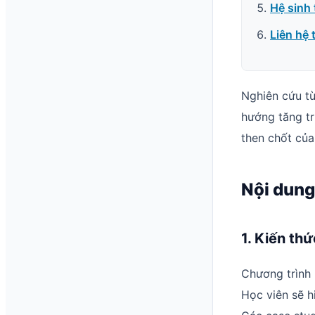
Hệ sinh 
Liên hệ 
Nghiên cứu t
hướng tăng t
then chốt của
Nội dung
1. Kiến th
Chương trình b
Học viên sẽ hi