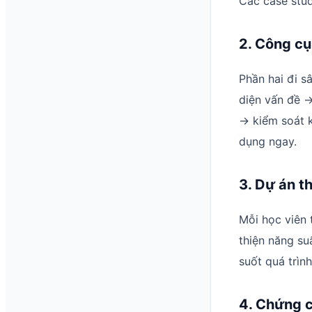
Các case stud
2. Công cụ
Phần hai đi s
diện vấn đề →
→ kiểm soát k
dụng ngay.
3. Dự án t
Mỗi học viên 
thiện năng su
suốt quá trình
4. Chứng ch