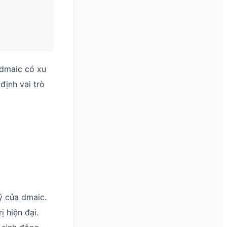
dmaic có xu
ịnh vai trò
lý của dmaic.
ị hiện đại.