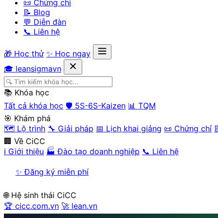
📜 Chứng chỉ
📝 Blog
💬 Diễn đàn
📞 Liên hệ
🎁 Học thử
✨ Học ngay
🎓 leansigmavn
📚 Khóa học
Tất cả khóa học
🛡️ 5S-6S-Kaizen
📊 TQM
🎯 Khám phá
🗺️ Lộ trình
🔧 Giải pháp
📅 Lịch khai giảng
📜 Chứng chỉ

🏢 Về CiCC
ℹ️ Giới thiệu
🏭 Đào tạo doanh nghiệp
📞 Liên hệ
✨ Đăng ký miễn phí
🌐 Hệ sinh thái CiCC
🏆 cicc.com.vn
🚀 lean.vn