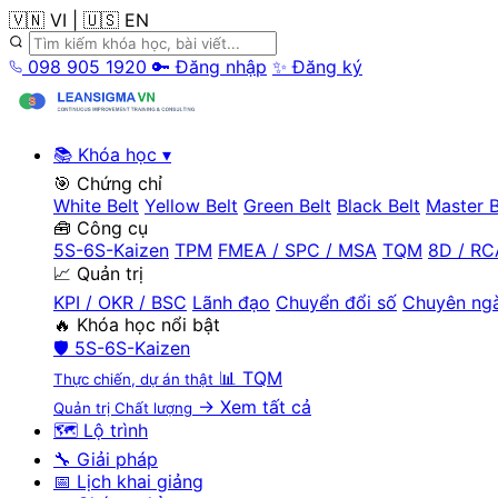
🇻🇳 VI
|
🇺🇸 EN
098 905 1920
🔑 Đăng nhập
✨ Đăng ký
📚 Khóa học
▾
🎯 Chứng chỉ
White Belt
Yellow Belt
Green Belt
Black Belt
Master B
🧰 Công cụ
5S-6S-Kaizen
TPM
FMEA / SPC / MSA
TQM
8D / RC
📈 Quản trị
KPI / OKR / BSC
Lãnh đạo
Chuyển đổi số
Chuyên ng
🔥 Khóa học nổi bật
🛡️
5S-6S-Kaizen
📊
TQM
Thực chiến, dự án thật
→ Xem tất cả
Quản trị Chất lượng
🗺️ Lộ trình
🔧 Giải pháp
📅 Lịch khai giảng