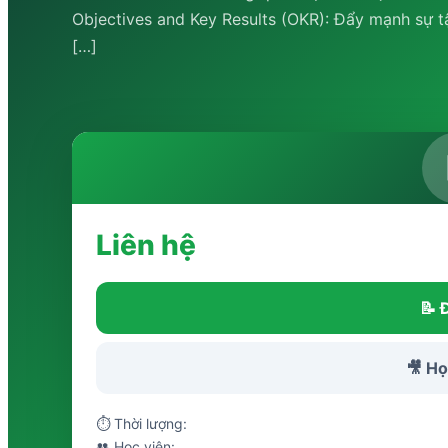
Objectives and Key Results (OKR): Đẩy mạnh sự t
[…]
Liên hệ
📝 
🎥 Họ
⏱ Thời lượng:
👥 Học viên: