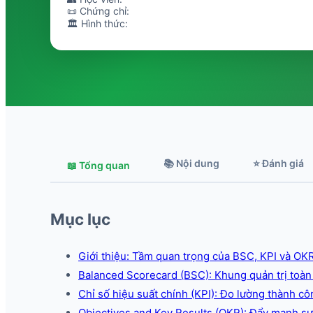
📜 Chứng chỉ:
🏛️ Hình thức:
📚 Nội dung
⭐ Đánh giá
📖 Tổng quan
Mục lục
Giới thiệu: Tầm quan trọng của BSC, KPI và OKR
Balanced Scorecard (BSC): Khung quản trị toàn
Chỉ số hiệu suất chính (KPI): Đo lường thành cô
Objectives and Key Results (OKR): Đẩy mạnh sự