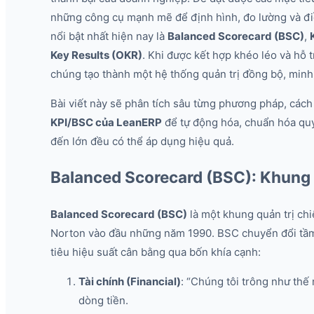
những công cụ mạnh mẽ để định hình, đo lường và điề
nổi bật nhất hiện nay là
Balanced Scorecard (BSC)
,
Key Results (OKR)
. Khi được kết hợp khéo léo và hỗ
chúng tạo thành một hệ thống quản trị đồng bộ, min
Bài viết này sẽ phân tích sâu từng phương pháp, cách 
KPI/BSC của LeanERP
để tự động hóa, chuẩn hóa quy
đến lớn đều có thể áp dụng hiệu quả.
Balanced Scorecard (BSC): Khung q
Balanced Scorecard (BSC)
là một khung quản trị chi
Norton vào đầu những năm 1990. BSC chuyển đổi tầm
tiêu hiệu suất cân bằng qua bốn khía cạnh:
Tài chính (Financial)
: “Chúng tôi trông như thế
dòng tiền.