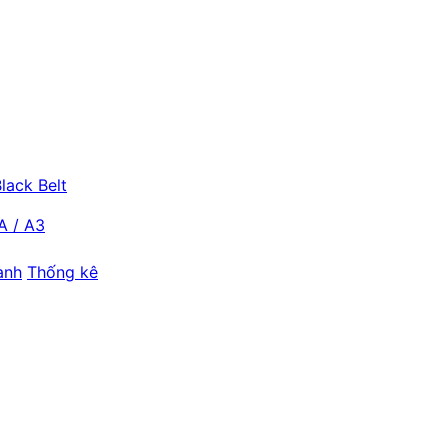
lack Belt
A / A3
ành
Thống kê