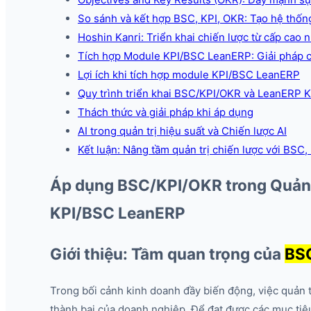
So sánh và kết hợp BSC, KPI, OKR: Tạo hệ thống
Hoshin Kanri: Triển khai chiến lược từ cấp cao n
Tích hợp Module KPI/BSC LeanERP: Giải pháp c
Lợi ích khi tích hợp module KPI/BSC LeanERP
Quy trình triển khai BSC/KPI/OKR và LeanERP 
Thách thức và giải pháp khi áp dụng
AI trong quản trị hiệu suất và Chiến lược AI
Kết luận: Nâng tầm quản trị chiến lược với BSC
Áp dụng BSC/KPI/OKR trong Quản t
KPI/BSC LeanERP
Giới thiệu: Tầm quan trọng của
BSC
Trong bối cảnh kinh doanh đầy biến động, việc quản t
thành bại của doanh nghiệp. Để đạt được các mục tiêu 