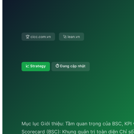
🏆 cicc.com.vn
🚀 lean.vn
📈 Strategy
⏱ Đang cập nhật
Mục lục Giới thiệu: Tầm quan trọng của BSC, KPI 
Scorecard (BSC): Khung quản trị toàn diện Chỉ số