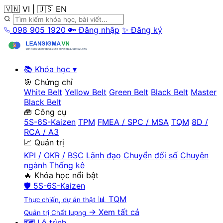
🇻🇳 VI
|
🇺🇸 EN
098 905 1920
🔑 Đăng nhập
✨ Đăng ký
📚 Khóa học
▾
🎯 Chứng chỉ
White Belt
Yellow Belt
Green Belt
Black Belt
Master
Black Belt
🧰 Công cụ
5S-6S-Kaizen
TPM
FMEA / SPC / MSA
TQM
8D /
RCA / A3
📈 Quản trị
KPI / OKR / BSC
Lãnh đạo
Chuyển đổi số
Chuyên
ngành
Thống kê
🔥 Khóa học nổi bật
🛡️
5S-6S-Kaizen
📊
TQM
Thực chiến, dự án thật
→ Xem tất cả
Quản trị Chất lượng
🗺️ Lộ trình