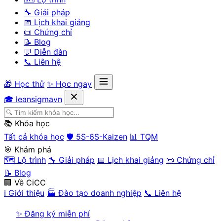
🔧 Giải pháp
📅 Lịch khai giảng
📜 Chứng chỉ
📝 Blog
💬 Diễn đàn
📞 Liên hệ
🎁 Học thử
✨ Học ngay
🎓 leansigmavn
📚 Khóa học
Tất cả khóa học
🛡️ 5S-6S-Kaizen
📊 TQM
🎯 Khám phá
🗺️ Lộ trình
🔧 Giải pháp
📅 Lịch khai giảng
📜 Chứng chỉ
📝 Blog
🏢 Về CiCC
ℹ️ Giới thiệu
🏭 Đào tạo doanh nghiệp
📞 Liên hệ
✨ Đăng ký miễn phí