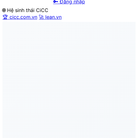
🔑 Đăng nhập
🌐 Hệ sinh thái CiCC
🏆 cicc.com.vn
🚀 lean.vn