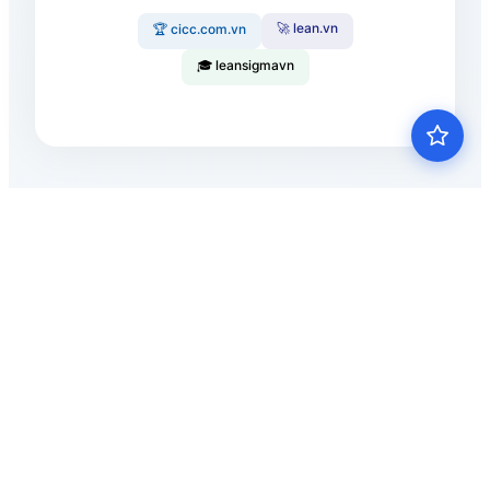
🚀 lean.vn
🏆 cicc.com.vn
🎓 leansigmavn